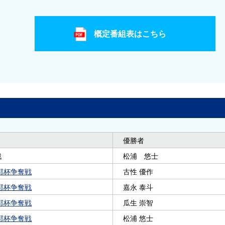
概定番組表はこちら
優勝者
戦
松浦 悠士
稜郭杯争奪戦
古性 優作
稜郭杯争奪戦
嘉永 泰斗
稜郭杯争奪戦
瓜生 崇智
稜郭杯争奪戦
松浦 悠士