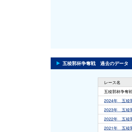
五稜郭杯争奪戦 過去のデータ
レース名
五稜郭杯争奪
2024年 五
2023年 五
2022年 五
2021年 五