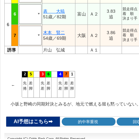
競走得点：
表 大暁
3.83
6
富山
Ａ２
着 順 ：0-
51歳／82期
追
決まり手：0-
6
競走得点：
木本 賢二
3.86
7
大阪
Ａ２
着 順 ：0-
54歳／69期
追
決まり手：0-
誘導
片山 弘城
Ａ１
2
5
3
6
4
7
1
先
差
先
差
先
差
差
←
捲
脚
差
脚
差
脚
脚
小坂と野崎の同期対決とみるが、地元で燃える堀も黙っていない
AI予想はこちら➡
的中率重視
回
Copyright (C) Odds Park Corp. All Rights Reserved.