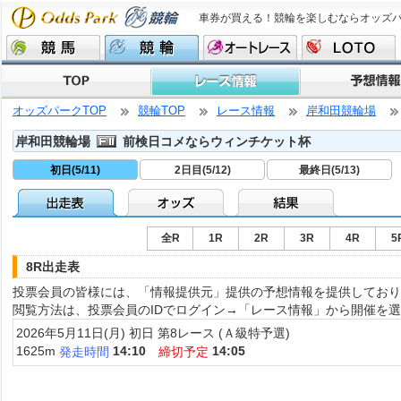
車券が買える！競輪を楽しむならオッズ
オッズパークTOP
競輪TOP
レース情報
岸和田競輪場
岸和田競輪場
前検日コメならウィンチケット杯
初日(5/11)
2日目(5/12)
最終日(5/13)
全R
1R
2R
3R
4R
5
8R出走表
投票会員の皆様には、「情報提供元」提供の予想情報を提供しており
閲覧方法は、投票会員のIDでログイン→「レース情報」から開催を
2026年5月11日(月) 初日 第8レース (Ａ級特予選)
1625m
14:10
14:05
発走時間
締切予定