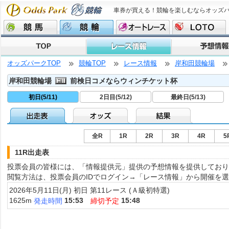
車券が買える！競輪を楽しむならオッズ
オッズパークTOP
競輪TOP
レース情報
岸和田競輪場
岸和田競輪場
前検日コメならウィンチケット杯
初日(5/11)
2日目(5/12)
最終日(5/13)
全R
1R
2R
3R
4R
5
11R出走表
投票会員の皆様には、「情報提供元」提供の予想情報を提供しており
閲覧方法は、投票会員のIDでログイン→「レース情報」から開催を
2026年5月11日(月) 初日 第11レース (Ａ級初特選)
1625m
15:53
15:48
発走時間
締切予定