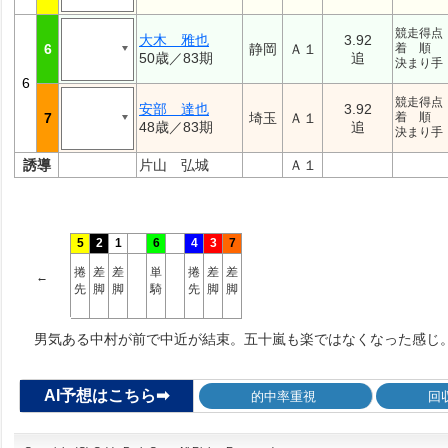
競走得点：
大木 雅也
3.92
6
静岡
Ａ１
着 順 ：0-
50歳／83期
追
決まり手：0-
6
競走得点：
安部 達也
3.92
7
埼玉
Ａ１
着 順 ：2-
48歳／83期
追
決まり手：0-
誘導
片山 弘城
Ａ１
5
2
1
6
4
3
7
捲
差
差
単
捲
差
差
←
先
脚
脚
騎
先
脚
脚
男気ある中村が前で中近が結束。五十嵐も楽ではなくなった感じ
AI予想はこちら➡
的中率重視
回