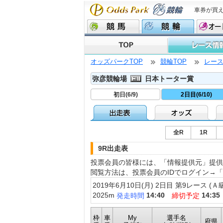
車券が買
オッズパークTOP
競輪TOP
レー
弥彦競輪場
日本トーター賞
初日(6/9)
2日目(6/10)
全R
1R
9R出走表
投票会員の皆様には、「情報提供元」提供
閲覧方法は、投票会員のIDでログイン→
2019年6月10日(月) 2日目 第9レース (
2025m
14:40
14:35
発走時間
締切予定
枠
車
My
選手名
府県