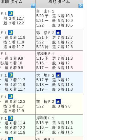
着順 タイム
着順 タイム
富 山Ｆ１
Ｆ１
5/20 予 選 ６着 10.8
一 般 ３着 12.7
5/21 一 般 ５着 10.9
一 般 ３着 12.2
5/22 一 般 ３着 10.5
Ｆ１
弥 彦Ｆ２
 予 選 ５着 11.9
5/21 予 選 ７着 12.7
選 抜 １着 11.8
5/22 一 般 １着 12.2
特 選 ４着 11.7
5/23 特 選 ７着 12.6
Ｆ１
岸和田Ｆ１
 予 選 ３着 9.9
5/15 予 選 ７着 11.3
 準決勝 ５着 10
5/16 一 般 ３着 12
 特 選 ５着 9.9
5/17 一 般 ６着 11.8
Ｆ１
大 垣Ｆ２
 予 選 ７着 11.7
5/17 予 選 ６着 12
 一 般 ４着 11.9
5/18 一 般 ３着 11.8
 一 般 ６着 11.7
5/19 一 般 ５着 11.8
Ｆ１
 予 選 ５着 12.3
前 橋Ｆ２
選 抜 ３着 11.7
5/22 一 般 ３着 9.8
特 選 ８着 11.9
岸和田Ｆ１
Ｆ１
5/15 予 選 ６着 11.6
 予 選 ８着 11.4
5/16 一 般 ６着 12.1
 一 般 ６着 12.3
5/17 一 般 ７着 11.6
 一 般 ４着 11.8
伊 東Ｆ１
Ｆ１