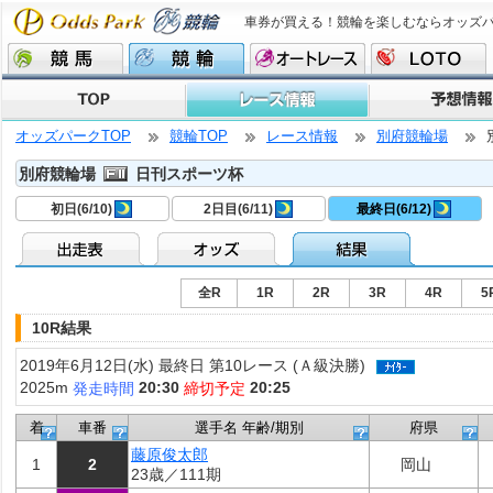
車券が買える！競輪を楽しむならオッズ
オッズパークTOP
競輪TOP
レース情報
別府競輪場
別府競輪場
日刊スポーツ杯
初日(6/10)
2日目(6/11)
最終日(6/12)
全R
1R
2R
3R
4R
5
10R結果
2019年6月12日(水) 最終日 第10レース (Ａ級決勝)
2025m
20:30
20:25
発走時間
締切予定
着
車番
選手名 年齢/期別
府県
藤原俊太郎
1
2
岡山
23歳／111期