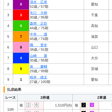
清水 広幸
2
9
愛知
52歳／57期
矢口 大樹
3
3
千葉
30歳／95期
森岡 正臣
4
6
高知
44歳／75期
中井 護
5
7
滋賀
45歳／74期
隅 貴史
6
8
山口
38歳／91期
山崎 翼
7
4
大分
30歳／95期
泉 慶輔
8
5
宮城
29歳／99期
桜井 雄太
9
1
愛知
27歳／100期
払戻結果
レース
2枠連
2車連
-
-
複
1,510円(6)
複
10R