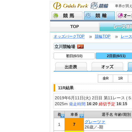
車券が買
オッズパークTOP
競輪TOP
レー
立川競輪場
初日(6/10)
2日目(6/11)
全R
1R
11R結果
2019年6月11日(火) 2日目 第11レース 
2025m
16:20
16:15
発走時間
締切予定
着
車番
選手名 年齢/期別
グレーツァ
1
7
26歳／-期