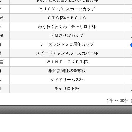
阪
伊勢うどんと言えばかいだ食品杯
戸
￥ＪＯＹ×プロスポーツカップ
米
ＣＴＣ杯×ＨＰＣＪＣ
東
わくわくわくわ！チャリロト杯
保
ＦＭさせぼカップ
山
ノースランド５０周年カップ
府
スピードチャンネル・スカパー杯
宮
ＷＩＮＴＩＣＫＥＴ杯
崎
報知新聞社杯争奪戦
彦
ケイドリームス杯
府
チャリロト杯
1件 ～ 30件