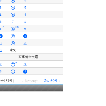
３
５
６
３
５
４
１
４
５
６
７
１
B
HB
１
６
６
７
２
５
３
３
５
６
途欠
家事都合欠場
H
２
２
７
３
１
５
（全187件）
次の30件 »
« 前の30件