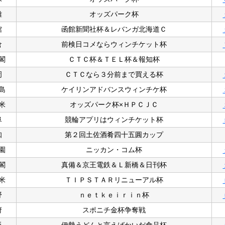
雄
オッズパーク杯
館
函館新聞社杯＆レバンガ北海道Ｃ
倉
前検日コメならウィンチケット杯
閣
ＣＴＣ杯＆ＴＥＬ杯＆報知杯
岡
ＣＴＣなら３分前まで買える杯
島
ケイリンアドバンスウィンチケ杯
米
オッズパーク杯×ＨＰＣＪＣ
阜
競輪アプリはウィンチケット杯
知
第２回土佐酒肴四十五圓カップ
園
ニッカン・コム杯
閣
真備＆京王電鉄＆Ｌ新橋＆日刊杯
米
ＴＩＰＳＴＡＲリニューアル杯
野
ｎｅｔｋｅｉｒｉｎ杯
府
スポニチ金杯争奪戦