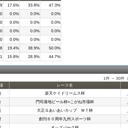
9
17.6%
33.8%
47.3%
0
0.0%
0.0%
0.0%
0
0.0%
0.0%
0.0%
0
0.0%
0.0%
0.0%
0
0.0%
0.0%
0.0%
8
19.4%
38.9%
50.0%
1
15.8%
28.9%
44.7%
1件 ～ 30件
場
レース名
知
楽天ケイドリームス杯
倉
門司港地ビール杯×こがね市場杯
阪
大正Ｇあいあいカップ ＷＴ杯
府
創刊６０周年九州スポーツ杯
塚
オッズパーク杯