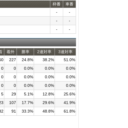
枠番
車番
-
-
-
-
-
-
着
着外
勝率
2連対率
3連対率
60
227
24.8%
38.2%
51.0%
0
0
0.0%
0.0%
0.0%
0
0
0.0%
0.0%
0.0%
0
0
0.0%
0.0%
0.0%
5
29
5.1%
12.8%
25.6%
23
107
17.7%
29.6%
41.9%
32
91
33.3%
48.8%
61.8%