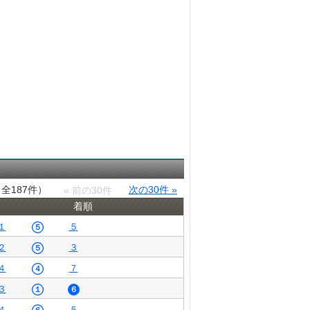
（全187件）
次の30件 »
« 前の30件
着順
１
５
５
２
３
５
４
７
４
３
１
６
４
５