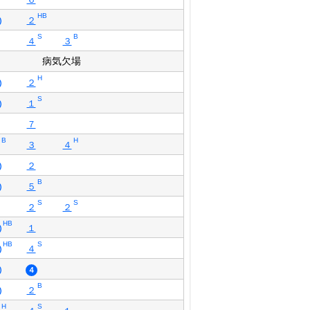
HB
２
S
B
４
３
病気欠場
H
２
S
１
７
B
H
３
４
２
B
５
S
S
２
２
HB
１
HB
S
４
４
B
２
H
S