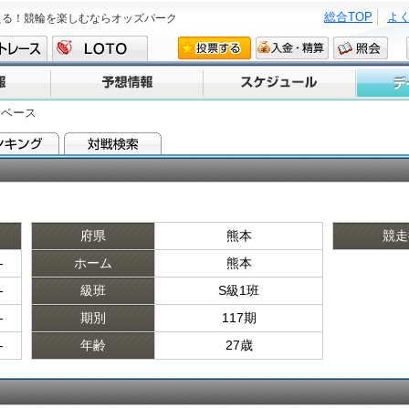
総合TOP
よ
える！競輪を楽しむならオッズパーク
タベース
府県
熊本
競走
‐
ホーム
熊本
‐
級班
S級1班
‐
期別
117期
‐
年齢
27歳