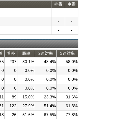
枠番
車番
-
-
-
-
-
-
着
着外
勝率
2連対率
3連対率
55
237
30.1%
48.4%
58.0%
0
0
0.0%
0.0%
0.0%
0
0
0.0%
0.0%
0.0%
0
0
0.0%
0.0%
0.0%
11
89
15.0%
23.3%
31.6%
31
122
27.9%
51.4%
61.3%
13
26
51.6%
67.5%
77.8%