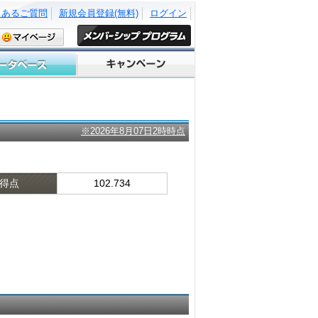
くあるご質問
新規会員登録(無料)
ログイン
※2026年8月07日2時時点
得点
102.734