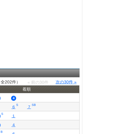
（全202件）
次の30件 »
« 前の30件
着順
４
S
SB
６
７
S
１
４
B
６