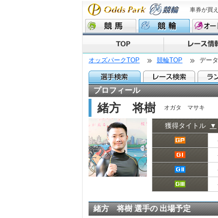
車券が買
オッズパークTOP
競輪TOP
デー
プロフィール
緒方 将樹
オガタ マサキ
獲得タイトル
▼
緒方 将樹 選手の 出場予定