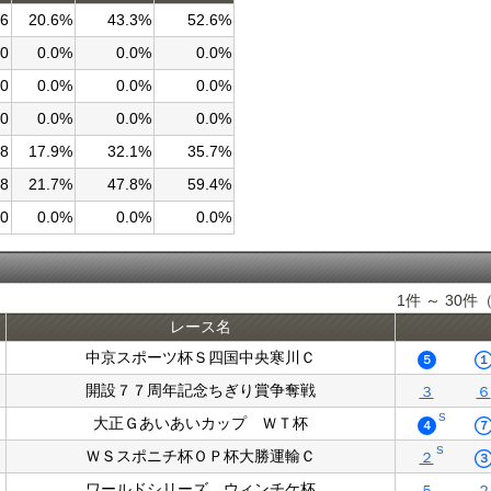
6
20.6%
43.3%
52.6%
0
0.0%
0.0%
0.0%
0
0.0%
0.0%
0.0%
0
0.0%
0.0%
0.0%
8
17.9%
32.1%
35.7%
8
21.7%
47.8%
59.4%
0
0.0%
0.0%
0.0%
1件 ～ 30件
レース名
中京スポーツ杯Ｓ四国中央寒川Ｃ
５
１
開設７７周年記念ちぎり賞争奪戦
３
６
S
大正Ｇあいあいカップ ＷＴ杯
４
７
S
ＷＳスポニチ杯ＯＰ杯大勝運輸Ｃ
２
３
ワールドシリーズ ウィンチケ杯
５
２