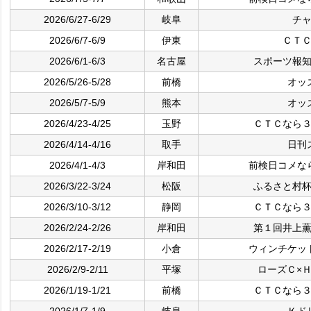
2026/6/27-6/29
岐阜
チ
2026/6/7-6/9
伊東
ＣＴ
2026/6/1-6/3
名古屋
スポーツ報
2026/5/26-5/28
前橋
オッ
2026/5/7-5/9
熊本
オッ
2026/4/23-4/25
玉野
ＣＴＣなら
2026/4/14-4/16
取手
日刊
2026/4/1-4/3
岸和田
前検日コメな
2026/3/22-3/24
松阪
ふるさと村
2026/3/10-3/12
静岡
ＣＴＣなら
2026/2/24-2/26
岸和田
第１回井上
2026/2/17-2/19
小倉
ウィンチケッ
2026/2/9-2/11
平塚
ローズＣ×
2026/1/19-1/21
前橋
ＣＴＣなら