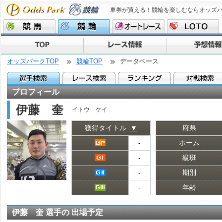
車券が買える！競輪を楽しむならオッズ
オッズパークTOP
競輪TOP
データベース
プロフィール
伊藤 奎
イトウ ケイ
獲得タイトル
▼
府県
‐
ホーム
‐
級班
‐
期別
‐
年齢
伊藤 奎 選手の 出場予定