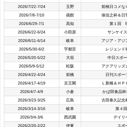
2026/7/22-7/24
玉野
前検日コメな
2026/7/8-7/10
函館
俵信之杯＆日
2026/6/29-7/1
高知
第１回 
2026/6/22-6/24
小田原
サンケイ
2026/6/11-6/14
岐阜
アジア・アジ
2026/5/30-6/2
宇都宮
レジェンド
2026/5/20-5/22
大垣
中日スポ
2026/5/9-5/12
松阪
アクアリッズ
2026/4/22-4/24
前橋
日刊スポー
2026/4/17-4/19
京王閣
Ｌ新橋＆ＨＰ
2026/4/7-4/9
小倉
かば田食品杯
2026/3/23-3/25
広島
古田泰久記念
2026/3/14-3/16
岐阜
第４
2026/3/4-3/6
西武園
デイリ
2026/2/20-2/22
伊東
スポ