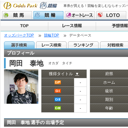
車券が買える！競輪を楽しむならオッズ
オッズパークTOP
競輪TOP
データベース
プロフィール
岡田 泰地
オカダ タイチ
獲得タイトル
▼
府県
‐
ホーム
‐
級班
‐
期別
‐
年齢
岡田 泰地 選手の 出場予定