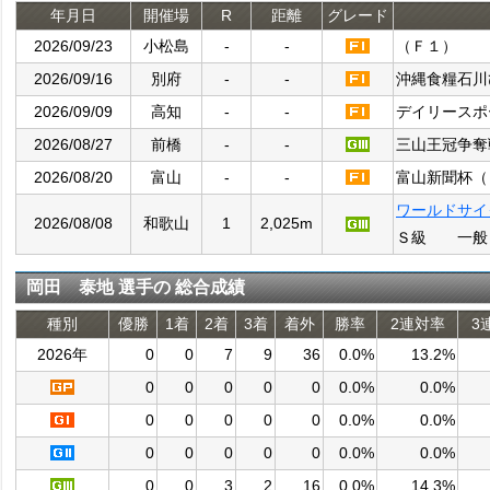
年月日
開催場
R
距離
グレード
2026/09/23
小松島
-
-
（Ｆ１）
2026/09/16
別府
-
-
沖縄食糧石川
2026/09/09
高知
-
-
デイリースポ
2026/08/27
前橋
-
-
三山王冠争奪
2026/08/20
富山
-
-
富山新聞杯（
ワールドサイ
2026/08/08
和歌山
1
2,025m
Ｓ級 一般
岡田 泰地 選手の 総合成績
種別
優勝
1着
2着
3着
着外
勝率
2連対率
3
2026年
0
0
7
9
36
0.0%
13.2%
0
0
0
0
0
0.0%
0.0%
0
0
0
0
0
0.0%
0.0%
0
0
0
0
0
0.0%
0.0%
0
0
3
2
16
0.0%
14.3%