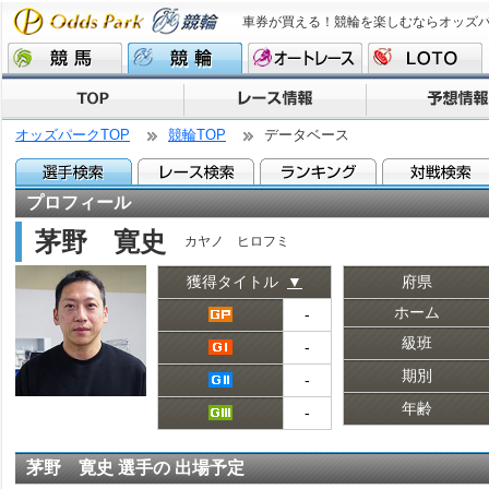
車券が買える！競輪を楽しむならオッズ
オッズパークTOP
競輪TOP
データベース
プロフィール
茅野 寛史
カヤノ ヒロフミ
獲得タイトル
▼
府県
ホーム
‐
級班
‐
期別
‐
年齢
‐
茅野 寛史 選手の 出場予定