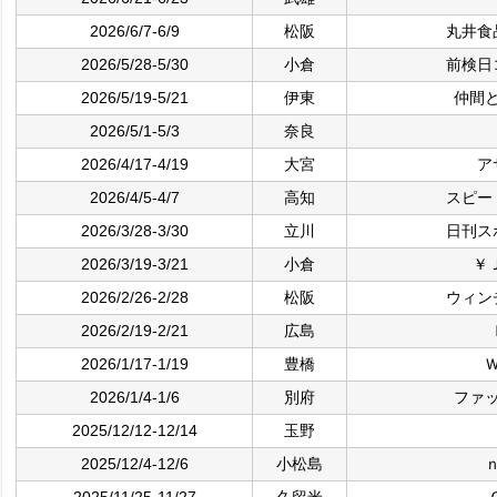
2026/6/7-6/9
松阪
丸井食
2026/5/28-5/30
小倉
前検日
2026/5/19-5/21
伊東
仲間
2026/5/1-5/3
奈良
2026/4/17-4/19
大宮
ア
2026/4/5-4/7
高知
スピー
2026/3/28-3/30
立川
日刊ス
2026/3/19-3/21
小倉
￥
2026/2/26-2/28
松阪
ウィン
2026/2/19-2/21
広島
2026/1/17-1/19
豊橋
2026/1/4-1/6
別府
ファ
2025/12/12-12/14
玉野
2025/12/4-12/6
小松島