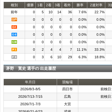
種別
優勝
1着
2着
3着
着外
勝率
2連対率
3
前年
0
5
10
14
36
7.6%
22.7%
0
0
0
0
0
0.0%
0.0%
0
0
0
0
0
0.0%
0.0%
0
0
0
0
0
0.0%
0.0%
0
0
0
0
0
0.0%
0.0%
0
2
4
4
7
11.1%
33.3%
0
3
6
10
29
6.3%
18.8%
茅野 寛史 選手の 出走履歴
年月日
競輪場
2026/8/3-8/5
四日市
前検日
2026/7/13-7/15
広島
前検日
2026/7/1-7/3
大宮
2026/6/21-6/23
武雄