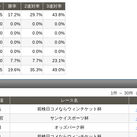
外
勝率
2連対率
3連対率
5
17.2%
29.7%
43.8%
0
0.0%
0.0%
0.0%
0
0.0%
0.0%
0.0%
0
0.0%
0.0%
0.0%
0
0.0%
0.0%
0.0%
0
7.7%
7.7%
23.1%
5
19.6%
35.3%
49.0%
1件 ～ 30件
場
レース名
島
前検日コメならウィンチケット杯
宮
サンケイスポーツ杯
雄
オッズパーク杯
良
前検日コメならウィンチケット杯