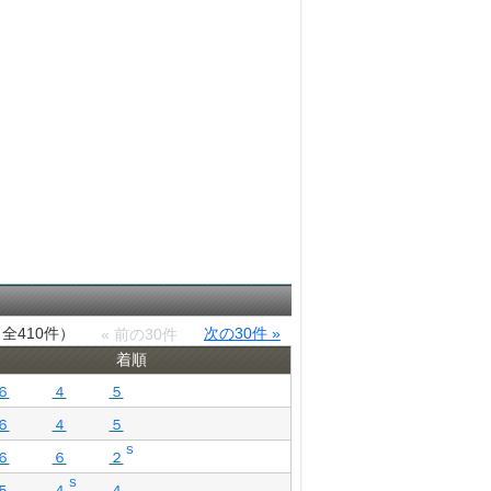
（全410件）
次の30件 »
« 前の30件
着順
６
４
５
６
４
５
S
６
６
２
S
５
４
４