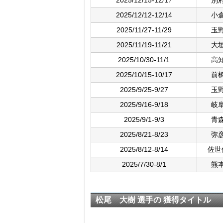
2025/12/15-12/17
別
2025/12/12-12/14
小
2025/11/27-11/29
玉
2025/11/19-11/21
大
2025/10/30-11/1
高
2025/10/15-10/17
前
2025/9/25-9/27
玉
2025/9/16-9/18
岐
2025/9/1-9/3
青
2025/8/21-8/23
弥
2025/8/12-8/14
佐世
2025/7/30-8/1
熊
松尾 大樹 選手の 獲得タイトル