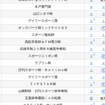
水戸黄門賞
６
２
山口シネマ杯
４
３
S
デイリースポーツ賞
５
１
オッズパーク杯ミッドナイトＧ３
２
７
スポーツ報知杯
７
１
S
高松市長杯＆ＦＭ香川杯
４
３
武雄市制２０周年大楠賞争奪戦
５
７
S
スポーツニッポン杯
２
２
ラブリン杯
６
４
日刊スポーツ杯・Ｂｅｔｉｍｏ杯
１
１
デイリースポーツ賞
４
２
S
ＴＩＰＳＴＡＲ杯
１
１
山崎勲杯・日刊スポーツ杯争奪戦
３
４
玉藻杯争覇戦ｉｎ小松島
落
途
S