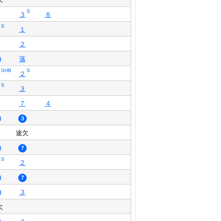
S
３
８
S
１
２
落
SHB
S
２
S
３
７
４
３
途欠
７
S
２
７
３
欠