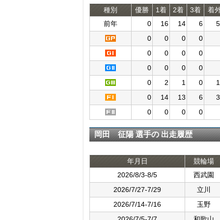
種別
優勝
1着
2着
3着
着
前年
0
16
14
6
5
0
0
0
0
0
0
0
0
0
0
0
0
0
2
1
0
1
0
14
13
6
3
0
0
0
0
岡田 征陽 選手の 出走履歴
年月日
競輪場
2026/8/3-8/5
西武園
2026/7/27-7/29
立川
2026/7/14-7/16
玉野
2026/7/5-7/7
和歌山