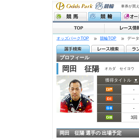
車券が買
オッズパークTOP
競輪TOP
デー
プロフィール
岡田 征陽
オカダ セイヨウ
獲得タイトル
▼
‐
‐
‐
3回
岡田 征陽 選手の 出場予定