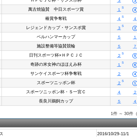
ＨＰＣＪＣ杯・サンスポ杯
３
３
S
萬古焼協賛 中日スポーツ賞
１
４
S
椿賞争奪戦
４
４
S
レジェンドカップ・サンスポ賞
３
２
ベルハンマーカップ
５
１
施設整備等協賛競輪
５
７
S
日刊スポーツ杯×ＨＰＣＪＣ
２
５
S
奇跡の米女神のほほえみ杯
１
６
サンケイスポーツ杯争奪戦
２
４
S
スポーツニッポン杯
２
１
スポーツニッポン杯・Ｓ一宮Ｃ
４
２
長良川鵜飼カップ
５
４
1件 ～ 30件
ス
2016/10/29-11/1