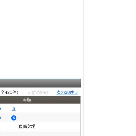
（全421件）
次の30件 »
« 前の30件
着順
５
５
負傷欠場
欠