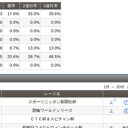
外
勝率
2連対率
3連対率
3
17.6%
33.0%
39.6%
0
0.0%
0.0%
0.0%
0
0.0%
0.0%
0.0%
0
0.0%
0.0%
0.0%
8
8.7%
13.0%
13.0%
5
20.6%
39.7%
48.5%
0
0.0%
0.0%
0.0%
1件 ～ 30件
レース名
S
スポーツニッポン新聞社杯
２
７
競輪ワールドシリーズ
２
２
ＣＴＣ杯＆スピチャン杯
前検日コメならウィンチケット杯
失
途