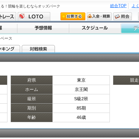
総合TOP
よ
える！競輪を楽しむならオッズパーク
タベース
府県
東京
競走
ホーム
京王閣
級班
S級2班
期別
85期
年齢
46歳