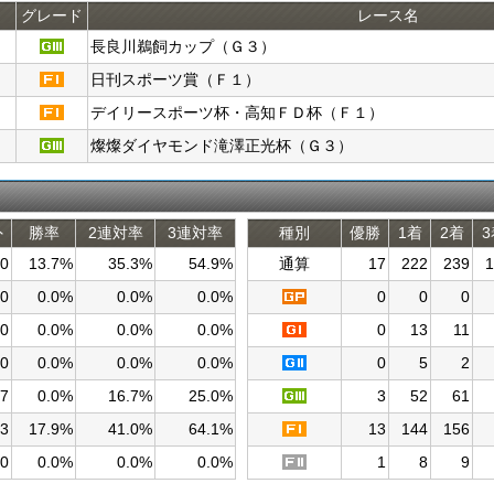
グレード
レース名
長良川鵜飼カップ（Ｇ３）
日刊スポーツ賞（Ｆ１）
デイリースポーツ杯・高知ＦＤ杯（Ｆ１）
燦燦ダイヤモンド滝澤正光杯（Ｇ３）
外
勝率
2連対率
3連対率
種別
優勝
1着
2着
3
0
13.7%
35.3%
54.9%
通算
17
222
239
1
0
0.0%
0.0%
0.0%
0
0
0
0
0.0%
0.0%
0.0%
0
13
11
0
0.0%
0.0%
0.0%
0
5
2
7
0.0%
16.7%
25.0%
3
52
61
3
17.9%
41.0%
64.1%
13
144
156
0
0.0%
0.0%
0.0%
1
8
9