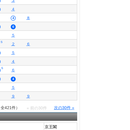
３
４
８
４
６
５
S
２
６
５
４
S
６
４
５
９
９
（全421件）
次の30件 »
« 前の30件
京王閣