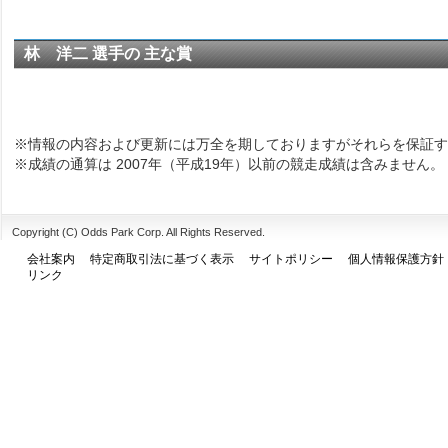
林 洋二 選手の 主な賞
※情報の内容および更新には万全を期しておりますがそれらを保証す
※成績の通算は 2007年（平成19年）以前の競走成績は含みません。
Copyright (C) Odds Park Corp. All Rights Reserved.
会社案内
特定商取引法に基づく表示
サイトポリシー
個人情報保護方針
リンク