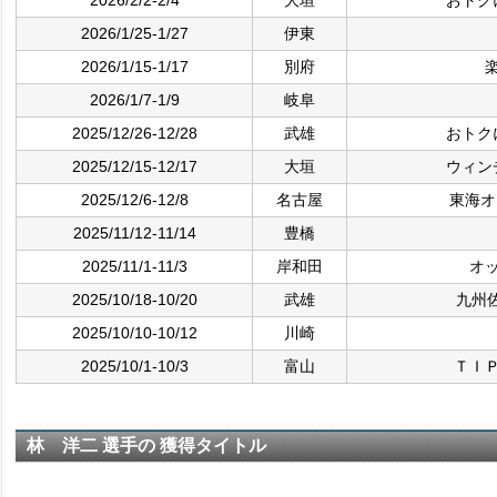
2026/2/2-2/4
大垣
おトク
2026/1/25-1/27
伊東
2026/1/15-1/17
別府
2026/1/7-1/9
岐阜
2025/12/26-12/28
武雄
おトク
2025/12/15-12/17
大垣
ウィン
2025/12/6-12/8
名古屋
東海オ
2025/11/12-11/14
豊橋
2025/11/1-11/3
岸和田
オ
2025/10/18-10/20
武雄
九州
2025/10/10-10/12
川崎
2025/10/1-10/3
富山
ＴＩ
林 洋二 選手の 獲得タイトル