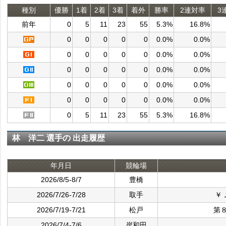
種別
優勝
1着
2着
3着
着外
勝率
2連対率
3
前年
0
5
11
23
55
5.3%
16.8%
0
0
0
0
0
0.0%
0.0%
0
0
0
0
0
0.0%
0.0%
0
0
0
0
0
0.0%
0.0%
0
0
0
0
0
0.0%
0.0%
0
0
0
0
0
0.0%
0.0%
0
5
11
23
55
5.3%
16.8%
林 洋二 選手の 出走履歴
年月日
競輪場
2026/8/5-8/7
豊橋
2026/7/26-7/28
取手
￥
2026/7/19-7/21
松戸
第
2026/7/4-7/6
岸和田