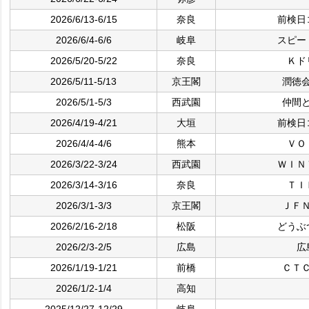
2026/6/13-6/15
奈良
前検日
2026/6/4-6/6
岐阜
スピー
2026/5/20-5/22
奈良
Ｋド
2026/5/11-5/13
京王閣
潤徳
2026/5/1-5/3
西武園
仲間
2026/4/19-4/21
大垣
前検日
2026/4/4-4/6
熊本
ＶＯ
2026/3/22-3/24
西武園
ＷＩＮ
2026/3/14-3/16
奈良
ＴＩ
2026/3/1-3/3
京王閣
ＪＦ
2026/2/16-2/18
松阪
どうぶ
2026/2/3-2/5
広島
広
2026/1/19-1/21
前橋
ＣＴ
2026/1/2-1/4
高知