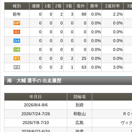
種別
優勝
1着
2着
3着
着外
勝率
2連対率
3
前年
0
0
2
3
88
0.0%
2.2%
0
0
0
0
0
0.0%
0.0%
0
0
0
0
0
0.0%
0.0%
0
0
0
0
0
0.0%
0.0%
0
0
0
0
0
0.0%
0.0%
0
0
0
2
25
0.0%
0.0%
0
0
2
1
63
0.0%
3.0%
南 大輔 選手の 出走履歴
年月日
競輪場
2026/8/4-8/6
別府
2026/7/24-7/26
和歌山
ＲＣ
2026/7/8-7/10
広島
ヴィ
2026/6/22-6/24
弥彦