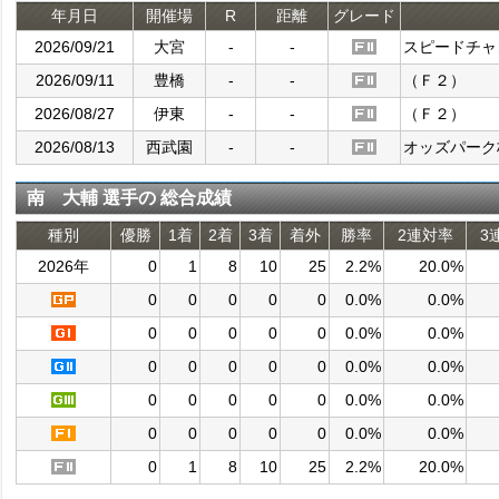
年月日
開催場
R
距離
グレード
2026/09/21
大宮
-
-
スピードチャ
2026/09/11
豊橋
-
-
（Ｆ２）
2026/08/27
伊東
-
-
（Ｆ２）
2026/08/13
西武園
-
-
オッズパーク
南 大輔 選手の 総合成績
種別
優勝
1着
2着
3着
着外
勝率
2連対率
3
2026年
0
1
8
10
25
2.2%
20.0%
0
0
0
0
0
0.0%
0.0%
0
0
0
0
0
0.0%
0.0%
0
0
0
0
0
0.0%
0.0%
0
0
0
0
0
0.0%
0.0%
0
0
0
0
0
0.0%
0.0%
0
1
8
10
25
2.2%
20.0%