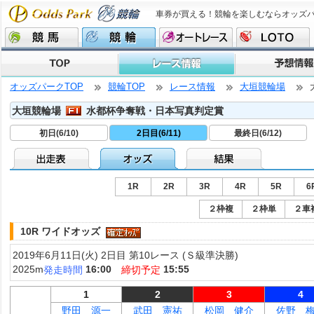
車券が買える！競輪を楽しむならオッズ
オッズパークTOP
競輪TOP
レース情報
大垣競輪場
大垣競輪場
水都杯争奪戦・日本写真判定賞
初日(6/10)
2日目(6/11)
最終日(6/12)
1R
2R
3R
4R
5R
6
２枠複
２枠単
２車
10R ワイドオッズ
2019年6月11日(火) 2日目 第10レース (Ｓ級準決勝)
2025m
16:00
15:55
発走時間
締切予定
1
2
3
4
野田 源一
武田 憲祐
松岡 健介
佐野 