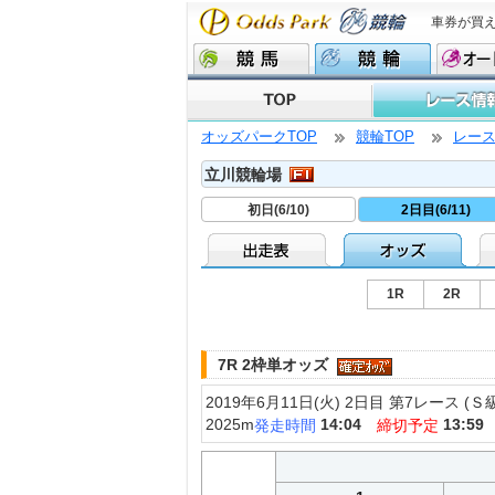
車券が買
オッズパークTOP
競輪TOP
レー
立川競輪場
初日(6/10)
2日目(6/11)
1R
2R
7R 2枠単オッズ
2019年6月11日(火) 2日目 第7レース (
2025m
14:04
13:59
発走時間
締切予定