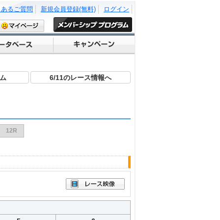
くあるご質問
新規会員登録(無料)
ログイン
ム
6/11のレース情報へ
12R