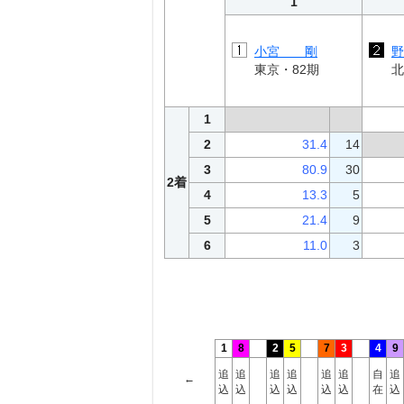
1
小宮 剛
野
東京・82期
北
1
2
31.4
14
3
80.9
30
2着
4
13.3
5
5
21.4
9
6
11.0
3
1
8
2
5
7
3
4
9
追
追
追
追
追
追
自
追
←
込
込
込
込
込
込
在
込