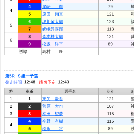
4
尾崎 剛
79
4
5
原田 翔真
121
6
堀川敬太郎
123
5
7
嵯峨昇喜郎
113
8
森本桂太郎
121
6
9
松坂 洋平
89
誘導
島村 匠
第5R Ｓ級一予選
12:48
12:43
発走時間
締切予定
枠
車番
選手名
期別
1
1
東矢 圭吾
121
2
2
菅原 大也
107
3
3
幸田 望夢
115
4
今野 有樹
115
4
5
松永 将
89