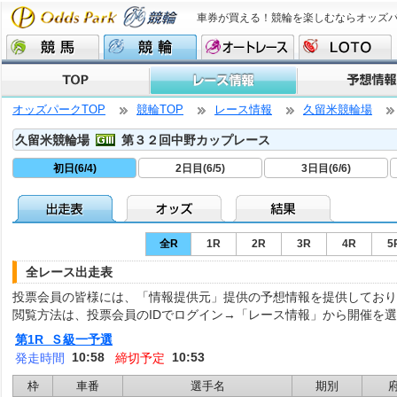
車券が買える！競輪を楽しむならオッズ
オッズパークTOP
競輪TOP
レース情報
久留米競輪場
久留米競輪場
第３２回中野カップレース
初日(6/4)
2日目(6/5)
3日目(6/6)
全R
1R
2R
3R
4R
5
全レース出走表
投票会員の皆様には、「情報提供元」提供の予想情報を提供しており
閲覧方法は、投票会員のIDでログイン→「レース情報」から開催を
第1R Ｓ級一予選
10:58
10:53
発走時間
締切予定
枠
車番
選手名
期別