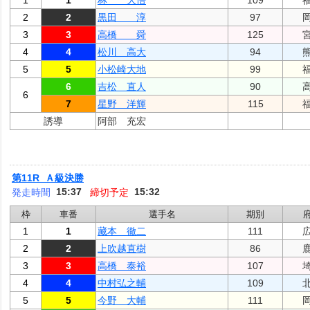
1
1
林 大悟
109
2
2
黒田 淳
97
3
3
高橋 舜
125
4
4
松川 高大
94
5
5
小松崎大地
99
6
吉松 直人
90
6
7
星野 洋輝
115
誘導
阿部 充宏
第11R Ａ級決勝
15:37
15:32
発走時間
締切予定
枠
車番
選手名
期別
1
1
藏本 徹二
111
2
2
上吹越直樹
86
3
3
高橋 泰裕
107
4
4
中村弘之輔
109
5
5
今野 大輔
111