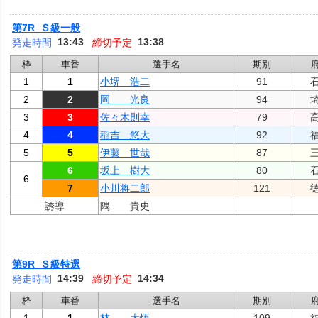
第7R Ｓ級一般
13:43
13:38
発走時間
締切予定
枠
車番
選手名
期別
1
1
小堺 浩二
91
2
2
岡 光良
94
3
3
佐々木則幸
79
4
4
稲吉 悠大
92
5
5
伊藤 世哉
87
6
坂上 樹大
80
6
7
小川将二郎
121
誘導
隅 貴史
第9R Ｓ級特選
14:39
14:34
発走時間
締切予定
枠
車番
選手名
期別