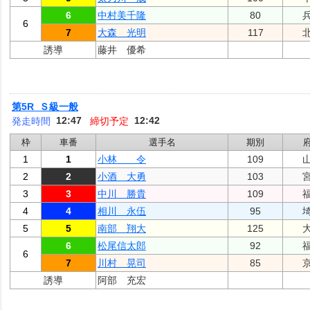
6
中村美千隆
80
6
7
大森 光明
117
誘導
藤井 優希
第5R Ｓ級一般
12:47
12:42
発走時間
締切予定
枠
車番
選手名
期別
1
1
小林 令
109
2
2
小酒 大勇
103
3
3
中川 勝貴
109
4
4
相川 永伍
95
5
5
南部 翔大
125
6
松尾信太郎
92
6
7
川村 晃司
85
誘導
阿部 充宏