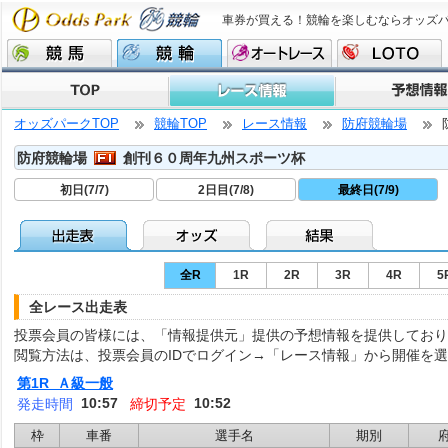
車券が買える！競輪を楽しむならオッズ
オッズパークTOP
競輪TOP
レース情報
防府競輪場
防府競輪場
創刊６０周年九州スポーツ杯
初日(7/7)
2日目(7/8)
最終日(7/9)
全R
1R
2R
3R
4R
5
全レース出走表
投票会員の皆様には、「情報提供元」提供の予想情報を提供しており
閲覧方法は、投票会員のIDでログイン→「レース情報」から開催を
第1R Ａ級一般
10:57
10:52
発走時間
締切予定
枠
車番
選手名
期別