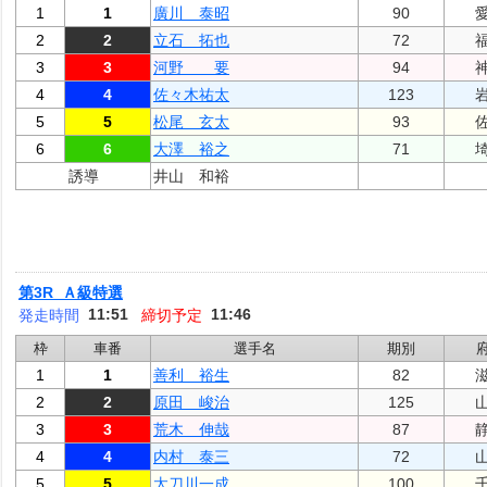
1
1
廣川 泰昭
90
2
2
立石 拓也
72
3
3
河野 要
94
4
4
佐々木祐太
123
5
5
松尾 玄太
93
6
6
大澤 裕之
71
誘導
井山 和裕
第3R Ａ級特選
11:51
11:46
発走時間
締切予定
枠
車番
選手名
期別
1
1
善利 裕生
82
2
2
原田 峻治
125
3
3
荒木 伸哉
87
4
4
内村 泰三
72
5
5
太刀川一成
100