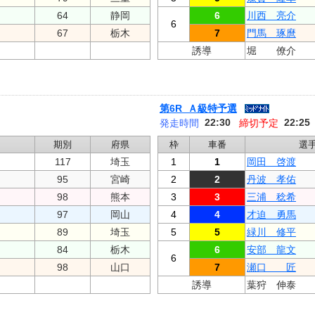
64
静岡
6
川西 亮介
6
67
栃木
7
門馬 琢麿
誘導
堀 僚介
第6R Ａ級特予選
22:30
22:25
発走時間
締切予定
期別
府県
枠
車番
選
117
埼玉
1
1
岡田 啓渡
95
宮崎
2
2
丹波 孝佑
98
熊本
3
3
三浦 稔希
97
岡山
4
4
才迫 勇馬
89
埼玉
5
5
緑川 修平
84
栃木
6
安部 龍文
6
98
山口
7
瀬口 匠
誘導
葉狩 伸泰