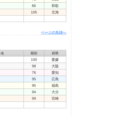
86
和歌
105
北海
ページの先頭へ
手名
期別
府県
100
愛媛
98
大阪
76
愛知
95
広島
95
福島
94
大分
99
宮崎