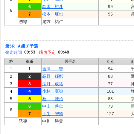
6
鈴木 裕斗
99
6
7
松本 琢也
95
誘導
尾方 祐仁
第5R Ａ級チ予選
09:53
09:48
発走時間
締切予定
枠
車番
選手名
期別
1
1
吉澤 賢
94
2
2
高野 輝彰
83
3
3
法月 成祐
77
4
4
小林 寛弥
101
5
5
薮 謙治
83
6
中山 善仁
73
6
7
土生 智徳
127
誘導
中川 勝貴