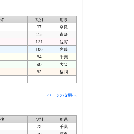
手名
期別
府県
97
奈良
115
青森
121
佐賀
100
宮崎
84
千葉
90
大阪
92
福岡
ページの先頭へ
手名
期別
府県
72
千葉