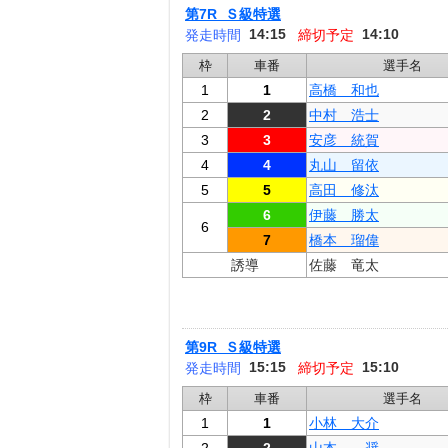
第7R Ｓ級特選
14:15
14:10
発走時間
締切予定
枠
車番
選手名
1
1
高橋 和也
2
2
中村 浩士
3
3
安彦 統賀
4
4
丸山 留依
5
5
高田 修汰
6
伊藤 勝太
6
7
橋本 瑠偉
誘導
佐藤 竜太
第9R Ｓ級特選
15:15
15:10
発走時間
締切予定
枠
車番
選手名
1
1
小林 大介