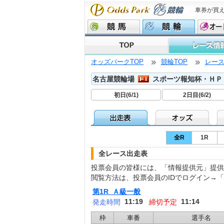
車券が買
オッズパークTOP
競輪TOP
レー
名古屋競輪場
スポーツ報知杯・ＨＰ
初日(6/1)
2日目(6/2)
全R
1R
全レース出走表
投票会員の皆様には、「情報提供元」提供
閲覧方法は、投票会員のIDでログイン→
第1R Ａ級一般
11:19
11:14
発走時間
締切予定
枠
車番
選手名