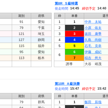
第8R Ｓ級特選
14:45
14:40
発走時間
締切予定
期別
府県
枠
車番
選
91
愛知
1
1
中井 太祐
79
千葉
2
2
小原 佑太
121
埼玉
3
3
坂田 康季
127
静岡
4
4
久島 尚樹
115
福井
5
5
石毛 克幸
95
愛知
6
伊藤 成紀
6
113
栃木
7
稲吉 悠大
誘導
大谷 靖茂
第10R Ａ級決勝
15:47
15:42
発走時間
締切予定
期別
府県
枠
車番
選
79
群馬
1
1
飯田 辰哉