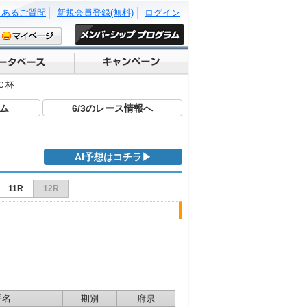
くあるご質問
新規会員登録(無料)
ログイン
Ｃ杯
ム
6/3のレース情報へ
AI予想はコチラ▶
11R
12R
手名
期別
府県