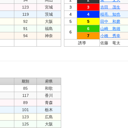
94
岡山
2
2
泉 文人
123
宮城
3
3
吉田 茂生
119
茨城
4
4
稲毛 知也
92
大阪
5
5
田中 和磨
91
福島
6
山崎 敦雄
6
94
神奈
7
小橋 秀幸
誘導
佐藤 竜太
期別
府県
85
和歌
117
香川
89
青森
101
栃木
123
広島
125
大阪