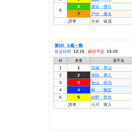
6
渡会 啓介
6
7
戸伏 康夫
誘導
大谷 靖茂
第5R Ｓ級一般
13:15
13:10
発走時間
締切予定
枠
車番
選手名
1
1
宮越 孝治
2
2
池田 勇人
3
3
金山 栄治
4
4
林 敬宏
5
5
紺野 哲也
誘導
小川 将人