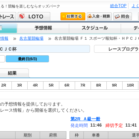
総合TOP
よ
える！競輪を楽しむならオッズパーク
ス情報
名古屋競輪場
名古屋競輪場 Ｆ１ スポーツ報知杯・ＨＰＣＪ
ＣＪＣ杯
レースプログラ
最終日(6/3)
2R
3R
4R
5R
6R
7R
8R
9R
10R
の予想情報を提供しております。
「レース情報」から開催を選択してください。
第2R Ａ級一般
11:46
11:41
発走時間
締切予定
期別
府県
枠
車番
選