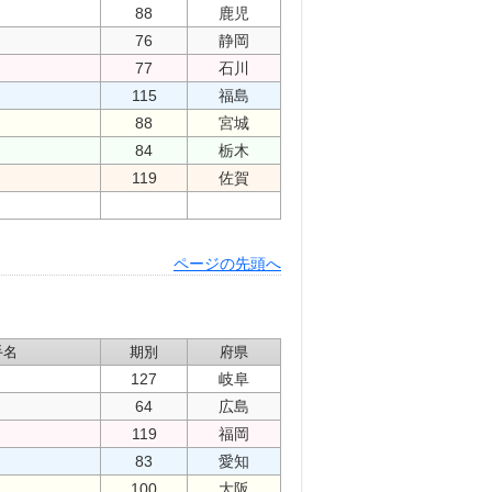
88
鹿児
76
静岡
77
石川
115
福島
88
宮城
84
栃木
119
佐賀
ページの先頭へ
手名
期別
府県
127
岐阜
64
広島
119
福岡
83
愛知
100
大阪