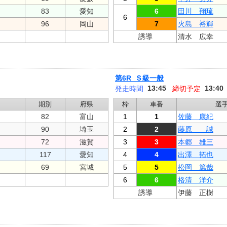
83
愛知
6
田川 翔琉
6
96
岡山
7
火島 裕輝
誘導
清水 広幸
第6R Ｓ級一般
13:45
13:40
発走時間
締切予定
期別
府県
枠
車番
選
82
富山
1
1
佐藤 康紀
90
埼玉
2
2
藤原 誠
72
滋賀
3
3
本郷 雄三
117
愛知
4
4
出澤 拓也
69
宮城
5
5
松岡 篤哉
6
6
格清 洋介
誘導
伊藤 正樹