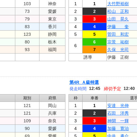
103
神奈
1
1
大竹野裕樹
73
愛媛
2
2
松山 正和
79
東京
3
3
山田 晃久
83
香川
4
4
伊藤 奎
123
静岡
5
5
菅田 和宏
80
栃木
6
宗景 祐樹
6
93
福岡
7
久保 光司
誘導
伊藤 正樹
第4R Ａ級特選
12:45
12:40
発走時間
締切予定
期別
府県
枠
車番
選
121
岡山
1
1
安達 光伸
121
兵庫
2
2
石田 洋秀
109
奈良
3
3
神開 一輝
90
愛媛
4
4
加藤 寛治
69
愛媛
5
5
中井 勇介