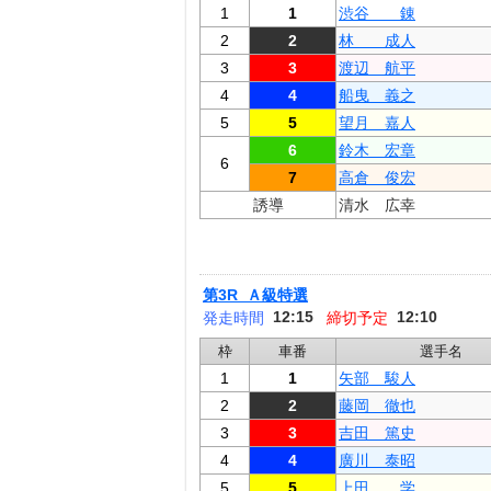
1
1
渋谷 錬
2
2
林 成人
3
3
渡辺 航平
4
4
船曳 義之
5
5
望月 嘉人
6
鈴木 宏章
6
7
高倉 俊宏
誘導
清水 広幸
第3R Ａ級特選
12:15
12:10
発走時間
締切予定
枠
車番
選手名
1
1
矢部 駿人
2
2
藤岡 徹也
3
3
吉田 篤史
4
4
廣川 泰昭
5
5
上田 学