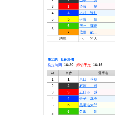
2
2
山本 奨
3
3
斉藤 樂
4
4
木村 皆斗
5
5
伊藤 信
6
房州 輝也
6
7
佐藤 龍二
誘導
小川 将人
第11R Ｓ級決勝
16:20
16:15
発走時間
締切予定
枠
車番
選手名
1
1
東口 善朋
2
2
石原 颯
3
3
五日市 誠
4
4
金子 幸央
5
5
黒瀬浩太郎
6
久田 朔
6