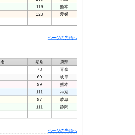
119
熊本
123
愛媛
ページの先頭へ
手名
期別
府県
73
青森
69
岐阜
99
熊本
111
神奈
97
岐阜
111
静岡
ページの先頭へ