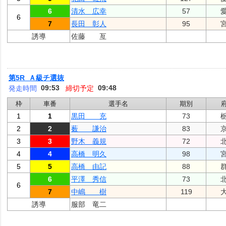
6
清水 広幸
57
6
7
長田 彰人
95
誘導
佐藤 亙
第5R Ａ級チ選抜
09:53
09:48
発走時間
締切予定
枠
車番
選手名
期別
1
1
黒田 充
73
2
2
薮 謙治
83
3
3
野木 義規
72
4
4
高橋 明久
98
5
5
高橋 由記
88
6
平澤 秀信
73
6
7
中嶋 樹
119
誘導
服部 竜二