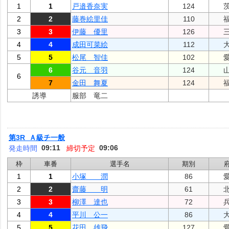
1
1
戸邉香奈実
124
2
2
藤巻絵里佳
110
3
3
伊藤 優里
126
4
4
成田可菜絵
112
5
5
松尾 智佳
102
6
谷元 音羽
124
6
7
金田 舞夏
124
誘導
服部 竜二
第3R Ａ級チ一般
09:11
09:06
発走時間
締切予定
枠
車番
選手名
期別
1
1
小塚 潤
86
2
2
齋藤 明
61
3
3
柳澤 達也
72
4
4
平川 公一
86
5
5
花田 雄飛
127