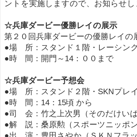
ントを実施しますので、お知らせし
☆兵庫ダービー優勝レイの展示
第２０回兵庫ダービーの優勝レイ
●場 所：スタンド１階・レーシン
●時 間：開門～14：００まで
☆兵庫ダービー予想会
●場 所：スタンド２階・SKNプレ
●時 間：14：15頃 から
●司 会：竹之上次男（そのだけい
●解 説：桑原勲（スポーツニッポ
●出 演：豊田さやか（ＳＫＮフラッ