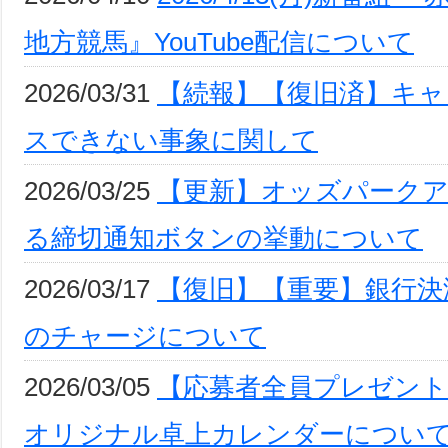
地方競馬』YouTube配信について
2026/03/31
【続報】【復旧済】キ
スできない事象に関して
2026/03/25
【更新】オッズパークアプリ
る締切通知ボタンの挙動について
2026/03/17
【復旧】【重要】銀行決
のチャージについて
2026/03/05
【応募者全員プレゼント
オリジナル卓上カレンダーについ