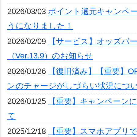
2026/03/03
ポイント還元キャンペ
うになりました！
2026/02/09
【サービス】オッズパー
（Ver.13.9）のお知らせ
2026/01/26
【復旧済み】【重要】O
ンのチャージがしづらい状況につ
2026/01/25
【重要】キャンペーン
て
2025/12/18
【重要】スマホアプリ