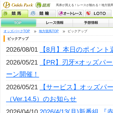
馬券が買える！レースが観れる！地方競
オッズパークTOP
地方競馬TOP
ピックアップ
ピックアップ
2026/08/01
【8月】本日のポイント
2026/05/21
【PR】刃牙×オッズパ
ーン開催！
2026/05/21
【サービス】オッズパ
（Ver.14.5）のお知らせ
2026/04/10
2026/4/13(月)新番