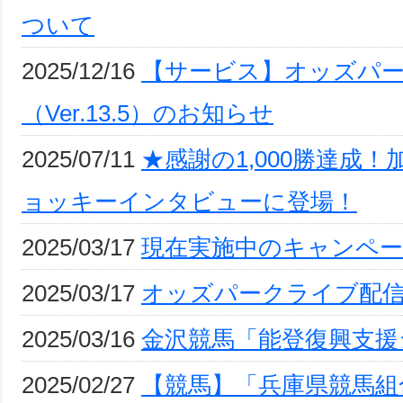
ついて
2025/12/16
【サービス】オッズパ
（Ver.13.5）のお知らせ
2025/07/11
★感謝の1,000勝達成！
ョッキーインタビューに登場！
2025/03/17
現在実施中のキャンペ
2025/03/17
オッズパークライブ配
2025/03/16
金沢競馬「能登復興支援
2025/02/27
【競馬】「兵庫県競馬組