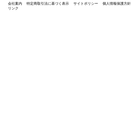
会社案内
特定商取引法に基づく表示
サイトポリシー
個人情報保護方針
リンク