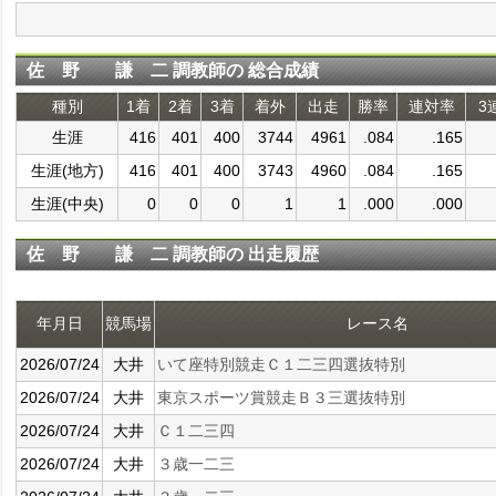
佐 野 謙 二 調教師の 総合成績
種別
1着
2着
3着
着外
出走
勝率
連対率
3
生涯
416
401
400
3744
4961
.084
.165
生涯(地方)
416
401
400
3743
4960
.084
.165
生涯(中央)
0
0
0
1
1
.000
.000
佐 野 謙 二 調教師の 出走履歴
年月日
競馬場
レース名
2026/07/24
大井
いて座特別競走Ｃ１二三四選抜特別
2026/07/24
大井
東京スポーツ賞競走Ｂ３三選抜特別
2026/07/24
大井
Ｃ１二三四
2026/07/24
大井
３歳一二三