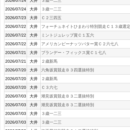
2026/07/24
大井
３歳一二三
2026/07/24
大井
３歳一二三
2026/07/23
大井
Ｃ２三四五
2026/07/22
大井
フォーチュネイトひまわり特別競走Ｃ１３歳選
2026/07/22
大井
ミントジュレップ賞Ｃ１五六
2026/07/22
大井
アメリカンピーナッツバター賞Ｃ２六七八
2026/07/21
大井
ブランデー・フィックス賞Ｃ１七八
2026/07/21
大井
２歳新馬
2026/07/20
大井
六角坂賞競走Ｂ３四選抜特別
2026/07/20
大井
２歳新馬
2026/07/20
大井
Ｃ３六七
2026/07/03
大井
潮見坂賞競走Ｂ３二選抜特別
2026/07/03
大井
潮見坂賞競走Ｂ３二選抜特別
2026/07/03
大井
３歳一二三
2026/07/03
大井
３歳一二三