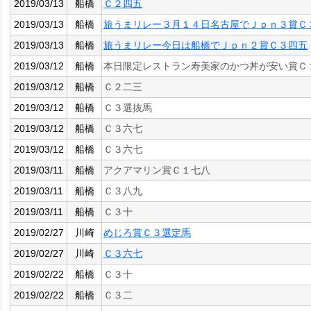
2019/03/13
船橋
Ｃ２四五
2019/03/13
船橋
旅うまリレー３月１４日名古屋でＪｐｎ３賞Ｃ
2019/03/13
船橋
旅うまリレー今日は船橋でＪｐｎ２賞Ｃ３四五
2019/03/12
船橋
本日限定レストラン寿美家のかつ丼が安い賞Ｃ
2019/03/12
船橋
Ｃ２二三
2019/03/12
船橋
Ｃ３選抜馬
2019/03/12
船橋
Ｃ３六七
2019/03/12
船橋
Ｃ３六七
2019/03/11
船橋
アクアマリン賞Ｃ１七八
2019/03/11
船橋
Ｃ３八九
2019/03/11
船橋
Ｃ３十
2019/02/27
川崎
めじろ賞Ｃ３選定馬
2019/02/27
川崎
Ｃ３六七
2019/02/22
船橋
Ｃ３十
2019/02/22
船橋
Ｃ３二