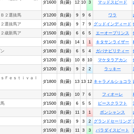
ダ1600
良(曇)
12
10
3
マッドスピード
１Ｂ２選抜馬
ダ1200
良(曇)
9
9
6
ワラ
Ｃ２選抜馬ア
ダ1200
良(曇)
9
7
9
グッドインディード
ー２歳新馬ア
ダ1500
良(曇)
6
6
5
エーオープリンス
ダ1600
良(曇)
14
1
1
キタサンライザー
プン
ダ1800
良(曇)
6
5
4
ガバナビリティー
ダ1200
良(曇)
10
8
10
マケタラアカン
ダ1200
良(曇)
9
2
2
ラッキー
ｙｓＦｅｓｔｉｖａｌ
ダ1800
良(曇)
13
13
12
キャラメルショコラ
ダ1200
良(曇)
10
7
6
フィオーレ
抜馬
ダ1500
良(曇)
6
5
5
ピースクラフト
ダ1200
良(曇)
11
3
1
ボンシャンス
ダ1200
良(曇)
9
3
2
グランドセーリング
ダ1500
良(曇)
11
3
3
パラダイスビート