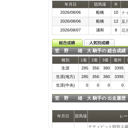
年月日
競馬場
R
2026/08/06
船橋
10
ナ
2026/08/06
船橋
12
葉
2026/08/07
浦和
8
花
笠 野 雄 大 騎手の 総合成績
種別
1着
2着
3着
着外
生涯
285
356
380
3395
生涯(地方)
285
356
380
3395
生涯(中央)
0
0
0
0
笠 野 雄 大 騎手の 出走履歴
年月日
競馬場
レー
ナティビット特別３