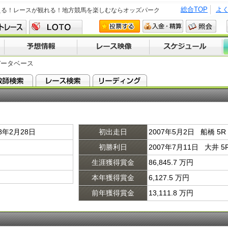
総合TOP
よ
える！レースが観れる！地方競馬を楽しむならオッズパーク
データベース
88年2月28日
初出走日
2007年5月2日 船橋 5
初勝利日
2007年7月11日 大井 
生涯獲得賞金
86,845.7 万円
本年獲得賞金
6,127.5 万円
前年獲得賞金
13,111.8 万円