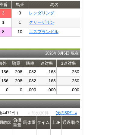
枠番
馬番
馬名
3
3
レンダリング
1
1
クリーゲリン
8
10
エスプランドル
2026年8月6日 現在
着外
騎乗
勝率
連対率
3連対率
156
208
.082
.163
.250
156
208
.082
.163
.250
0
0
.000
.000
.000
全4471件）
次の30件 »
« 前の30件
負担
調教師
馬体重
タイム
上3F
通過​順位
重量