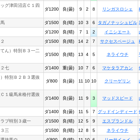
エッグ津田沼店Ｃ１四
ダ1200
良(曇)
9
2
8
リンガスロシェ
抜馬
ダ1500
良(晴)
10
3
6
タガノナッシュビル
ダ1200
良(晴)
7
1
2
イニシエート
Ｃ２
ダ1500
良(晴)
14
2
7
サクセスベージュ
ってん）特別Ｂ３一二
ダ1500
良(晴)
13
4
5
ネライウチ
Ｃ２七
ダ1400
重(曇)
10
7
6
マケタラアカン
き）特別Ｂ２Ｂ３選抜
ダ800
良(曇)
11
10
10
クリーゲリン
歳Ｃ１級馬未格付選抜
ダ1400
良(曇)
11
9
3
マッドスピード
ダ1400
良(曇)
11
5
7
グッドインディード
クラブ特別３歳一
ダ1500
良(晴)
12
5
9
エスプランドル
Ｂ３三
ダ1500
良(晴)
12
8
5
ネライウチ
２選抜馬ウ
ダ800
良(晴)
11
10
6
リーサイェイ