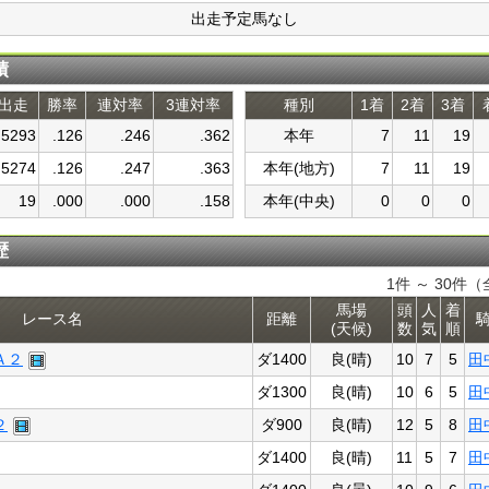
出走予定馬なし
績
出走
勝率
連対率
3連対率
種別
1着
2着
3着
5293
.126
.246
.362
本年
7
11
19
5274
.126
.247
.363
本年(地方)
7
11
19
19
.000
.000
.158
本年(中央)
0
0
0
歴
1件 ～ 30件（
馬場
頭
人
着
レース名
距離
(天候)
数
気
順
Ａ２
ダ1400
良(晴)
10
7
5
田
ダ1300
良(晴)
10
6
5
田
２
ダ900
良(晴)
12
5
8
田
ダ1400
良(晴)
11
5
7
田