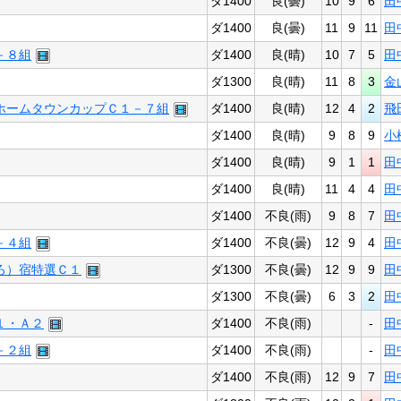
ダ1400
良(曇)
10
9
6
田
ダ1400
良(曇)
11
9
11
田
－８組
ダ1400
良(晴)
10
7
5
田
ダ1300
良(晴)
11
8
3
金
ホームタウンカップＣ１－７組
ダ1400
良(晴)
12
4
2
飛
ダ1400
良(晴)
9
8
9
小
ダ1400
良(晴)
9
1
1
田
ダ1400
良(晴)
11
4
4
田
ダ1400
不良(雨)
9
8
7
田
－４組
ダ1400
不良(曇)
12
9
4
田
ろ）宿特選Ｃ１
ダ1300
不良(曇)
12
9
9
田
ダ1300
不良(曇)
6
3
2
田
１・Ａ２
ダ1400
不良(雨)
-
田
－２組
ダ1400
不良(雨)
-
田
ダ1400
不良(雨)
12
9
7
田