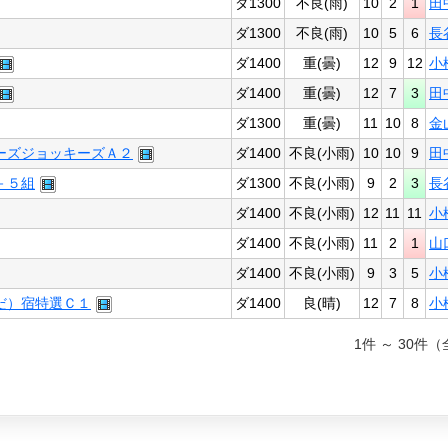
ダ1300
不良(雨)
10
2
1
田
ダ1300
不良(雨)
10
5
6
長
ダ1400
重(曇)
12
9
12
小
ダ1400
重(曇)
12
7
3
田
ダ1300
重(曇)
11
10
8
金
ーズジョッキーズＡ２
ダ1400
不良(小雨)
10
10
9
田
－５組
ダ1300
不良(小雨)
9
2
3
長
ダ1400
不良(小雨)
12
11
11
小
ダ1400
不良(小雨)
11
2
1
山
ダ1400
不良(小雨)
9
3
5
小
だ）宿特選Ｃ１
ダ1400
良(晴)
12
7
8
小
1件 ～ 30件（