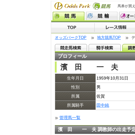
馬券が買
オッズパークTOP
地方競馬TOP
プロフィール
濱 田 一 夫
生年月日
1959年10月31日
性別
男
所属
佐賀
所属騎手
田中純
管理馬一覧
濱 田 一 夫 調教師の出走予