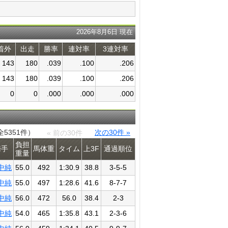
2026年8月6日 現在
着外
出走
勝率
連対率
3連対率
143
180
.039
.100
.206
143
180
.039
.100
.206
0
0
.000
.000
.000
全5351件）
次の30件 »
« 前の30件
負担
騎手
馬体重
タイム
上3F
通過​順位
重量
中純
55.0
492
1:30.9
38.8
3-5-5
中純
55.0
497
1:28.6
41.6
8-7-7
中純
56.0
472
56.0
38.4
2-3
中純
54.0
465
1:35.8
43.1
2-3-6