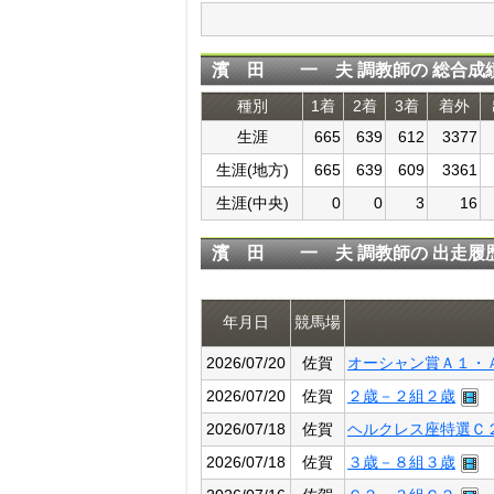
濱 田 一 夫 調教師の 総合成
種別
1着
2着
3着
着外
生涯
665
639
612
3377
生涯(地方)
665
639
609
3361
生涯(中央)
0
0
3
16
濱 田 一 夫 調教師の 出走履
年月日
競馬場
2026/07/20
佐賀
オーシャン賞Ａ１・
2026/07/20
佐賀
２歳－２組２歳
2026/07/18
佐賀
ヘルクレス座特選Ｃ
2026/07/18
佐賀
３歳－８組３歳