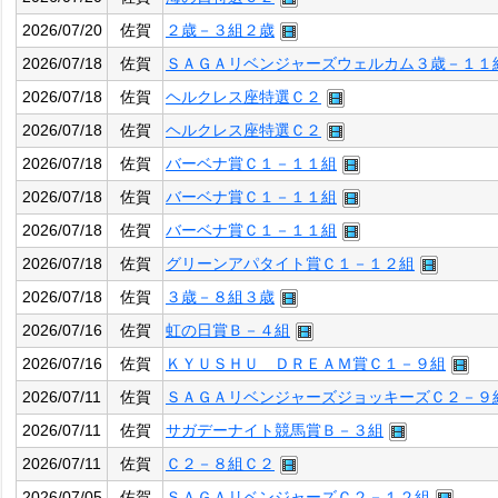
2026/07/20
佐賀
２歳－３組２歳
2026/07/18
佐賀
ＳＡＧＡリベンジャーズウェルカム３歳－１１
2026/07/18
佐賀
ヘルクレス座特選Ｃ２
2026/07/18
佐賀
ヘルクレス座特選Ｃ２
2026/07/18
佐賀
バーベナ賞Ｃ１－１１組
2026/07/18
佐賀
バーベナ賞Ｃ１－１１組
2026/07/18
佐賀
バーベナ賞Ｃ１－１１組
2026/07/18
佐賀
グリーンアパタイト賞Ｃ１－１２組
2026/07/18
佐賀
３歳－８組３歳
2026/07/16
佐賀
虹の日賞Ｂ－４組
2026/07/16
佐賀
ＫＹＵＳＨＵ ＤＲＥＡＭ賞Ｃ１－９組
2026/07/11
佐賀
ＳＡＧＡリベンジャーズジョッキーズＣ２－９
2026/07/11
佐賀
サガデーナイト競馬賞Ｂ－３組
2026/07/11
佐賀
Ｃ２－８組Ｃ２
2026/07/05
佐賀
ＳＡＧＡリベンジャーズＣ２－１２組