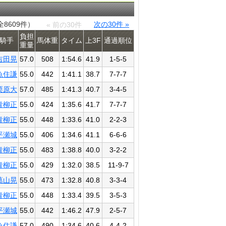
全8609件）
次の30件 »
« 前の30件
負担
騎手
馬体重
タイム
上3F
通過​順位
重量
吉田晃
57.0
508
1:54.6
41.9
1-5-5
魚住謙
55.0
442
1:41.1
38.7
7-7-7
栗原大
57.0
485
1:41.3
40.7
3-4-5
青柳正
55.0
424
1:35.6
41.7
7-7-7
青柳正
55.0
448
1:33.6
41.0
2-2-3
平瀬城
55.0
406
1:34.6
41.1
6-6-6
青柳正
55.0
483
1:38.8
40.0
3-2-2
青柳正
55.0
429
1:32.0
38.5
11-9-7
葛山晃
55.0
473
1:32.8
40.8
3-3-4
青柳正
55.0
448
1:33.4
39.5
3-5-3
平瀬城
55.0
442
1:46.2
47.9
2-5-7
魚住謙
57.0
490
1:34.6
40.6
4-4-2