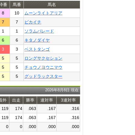
枠番
馬番
馬名
8
10
ムーンライトアリア
7
7
ピカイチ
1
1
ソラムパレード
6
6
キタノダイヤ
3
3
ベストタンゴ
5
5
ロングサクセション
5
5
チョウノヨウニマウ
5
5
グッドラックスター
2026年8月8日 現在
着外
出走
勝率
連対率
3連対率
119
174
.063
.167
.316
119
174
.063
.167
.316
0
0
.000
.000
.000