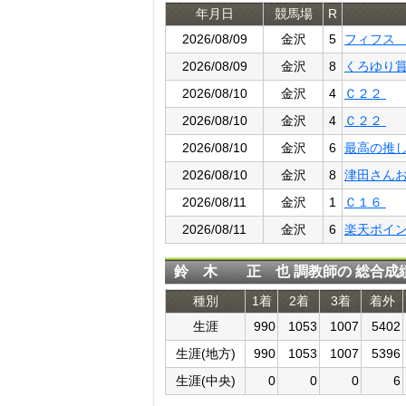
年月日
競馬場
R
2026/08/09
金沢
5
フィフス
2026/08/09
金沢
8
くろゆり
2026/08/10
金沢
4
Ｃ２２
2026/08/10
金沢
4
Ｃ２２
2026/08/10
金沢
6
最高の推
2026/08/10
金沢
8
津田さん
2026/08/11
金沢
1
Ｃ１６
2026/08/11
金沢
6
楽天ポイ
鈴 木 正 也 調教師の 総合成
種別
1着
2着
3着
着外
生涯
990
1053
1007
5402
生涯(地方)
990
1053
1007
5396
生涯(中央)
0
0
0
6