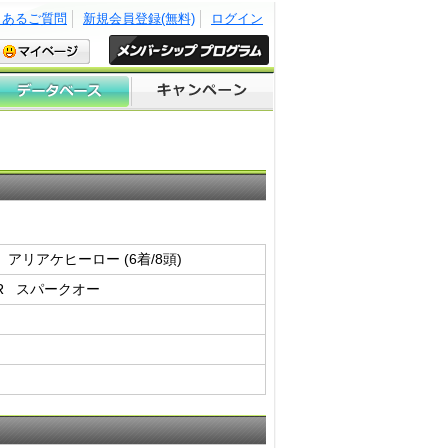
くあるご質問
新規会員登録(無料)
ログイン
R アリアケヒーロー (6着/8頭)
6R スパークオー