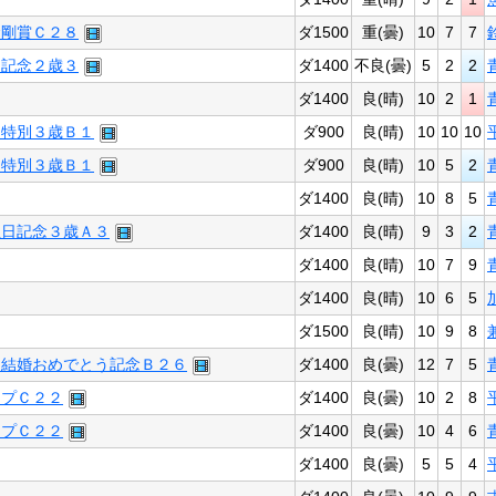
金剛賞Ｃ２８
ダ1500
重(曇)
10
7
7
日記念２歳３
ダ1400
不良(曇)
5
2
2
ダ1400
良(晴)
10
2
1
ド特別３歳Ｂ１
ダ900
良(晴)
10
10
10
ド特別３歳Ｂ１
ダ900
良(晴)
10
5
2
ダ1400
良(晴)
10
8
5
生日記念３歳Ａ３
ダ1400
良(晴)
9
3
2
ダ1400
良(晴)
10
7
9
ダ1400
良(晴)
10
6
5
ダ1500
良(晴)
10
9
8
ん結婚おめでとう記念Ｂ２６
ダ1400
良(曇)
12
7
5
ップＣ２２
ダ1400
良(曇)
10
2
8
ップＣ２２
ダ1400
良(曇)
10
4
6
ダ1400
良(曇)
5
5
4