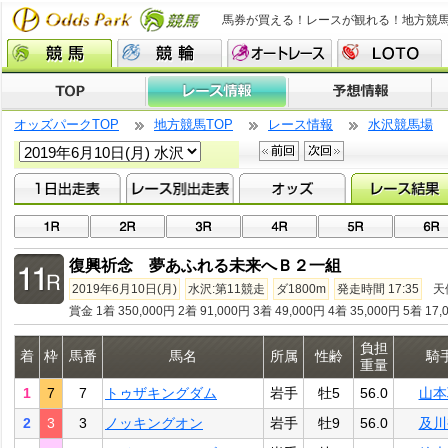
馬券が買える！レースが観れる！地方競
オッズパークTOP
地方競馬TOP
レース情報
水沢競馬場
復興祈念 夢あふれる未来へＢ２一組
2019年6月10日(月)
水沢:第11競走
ダ1800m
発走時間 17:35
天
賞金 1着 350,000円 2着 91,000円 3着 49,000円 4着 35,000円 5着 17,
負担
着
枠
馬番
馬名
所属
性齢
騎
重量
1
7
7
トゥザキングダム
岩手
牡5
56.0
山本
2
3
3
ノッキングオン
岩手
牡9
56.0
及川