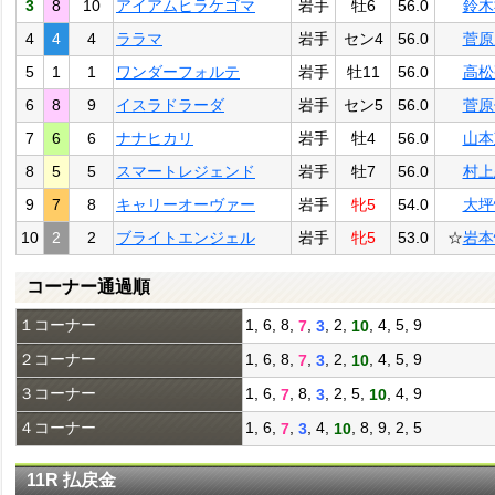
3
8
10
アイアムヒラケゴマ
岩手
牡6
56.0
鈴木
4
4
4
ララマ
岩手
セン4
56.0
菅原
5
1
1
ワンダーフォルテ
岩手
牡11
56.0
高松
6
8
9
イスラドラーダ
岩手
セン5
56.0
菅原
7
6
6
ナナヒカリ
岩手
牡4
56.0
山本
8
5
5
スマートレジェンド
岩手
牡7
56.0
村上
9
7
8
キャリーオーヴァー
岩手
牝5
54.0
大坪
10
2
2
ブライトエンジェル
岩手
牝5
53.0
☆
岩本
コーナー通過順
１コーナー
1, 6, 8,
,
, 2,
, 4, 5, 9
7
3
10
２コーナー
1, 6, 8,
,
, 2,
, 4, 5, 9
7
3
10
３コーナー
1, 6,
, 8,
, 2, 5,
, 4, 9
7
3
10
４コーナー
1, 6,
,
, 4,
, 8, 9, 2, 5
7
3
10
11R 払戻金