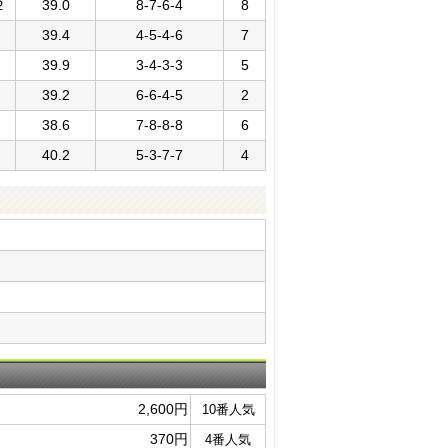
２
39.0
8-7-6-4
8
39.4
4-5-4-6
7
39.9
3-4-3-3
5
39.2
6-6-4-5
2
38.6
7-8-8-8
6
40.2
5-3-7-7
4
2,600円
10番人気
370円
4番人気