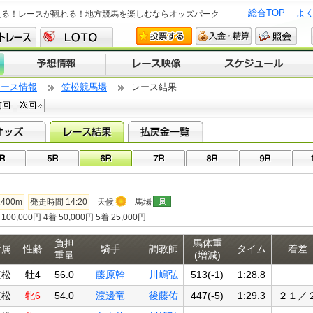
総合TOP
よ
える！レースが観れる！地方競馬を楽しむならオッズパーク
レース情報
笠松競馬場
レース結果
400m
発走時間 14:20
天候
馬場
100,000円 4着 50,000円 5着 25,000円
負担
馬体重
所属
性齢
騎手
調教師
タイム
着差
重量
(増減)
笠松
牡4
56.0
藤原幹
川嶋弘
513(-1)
1:28.8
笠松
牝6
54.0
渡邊竜
後藤佑
447(-5)
1:29.3
２１／