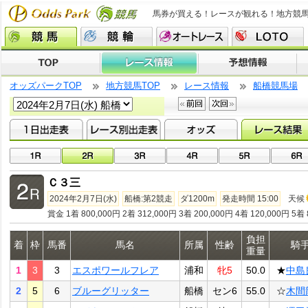
馬券が買える！レースが観れる！地方競
オッズパークTOP
地方競馬TOP
レース情報
船橋競馬場
Ｃ３三
2024年2月7日(水)
船橋:第2競走
ダ1200m
発走時間 15:00
天候
賞金 1着 800,000円 2着 312,000円 3着 200,000円 4着 120,000円 5着 
負担
着
枠
馬番
馬名
所属
性齢
騎
重量
1
3
3
エスポワールフレア
浦和
牝5
50.0
★
中島
2
5
6
ブルーグリッター
船橋
セン6
55.0
☆
木間