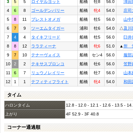
3
5
5
ロイヤルヨット
船橋
牡8
56.0
澤田
4
6
8
ゴールデンパリー
船橋
牝4
54.0
庄司
5
8
11
プレストオメガ
船橋
牡5
56.0
山中
6
7
9
ツーエムタイガー
浦和
牡6
54.0
△
及川
7
4
4
タイキフリード
船橋
牡5
56.0
臼井
8
8
12
ララティーナ
船橋
牝6
51.0
▲
所 
9
7
10
テナーヴォイス
船橋
セン4
56.0
服部
10
2
2
テキサスブロンコ
船橋
牡6
56.0
笠野
11
6
7
リュウノレイリー
船橋
牡7
56.0
山本
12
1
1
テフィティフライト
船橋
牝4
54.0
和田
タイム
ハロンタイム
12.8 - 12.0 - 12.1 - 12.6 - 13.5 - 14
上がり
4F 52.9 - 3F 40.8
コーナー通過順