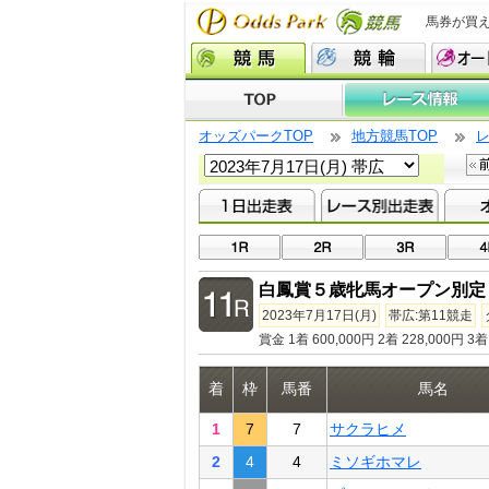
馬券が買
オッズパークTOP
地方競馬TOP
白鳳賞５歳牝馬オープン別定
2023年7月17日(月)
帯広:第11競走
賞金 1着 600,000円 2着 228,000円 3着 
着
枠
馬番
馬名
1
7
7
サクラヒメ
2
4
4
ミソギホマレ