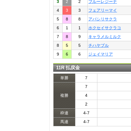
3
2
2
ブルーレジーナ
4
3
3
フェアリーマイ
5
8
8
アバシリサクラ
6
1
1
ホクセイサクラコ
7
8
9
キャラメルミルク
8
5
5
チハヤブル
9
6
6
ジェイマリア
11R 払戻金
単勝
7
7
複勝
4
2
枠連
4-7
馬連
4-7