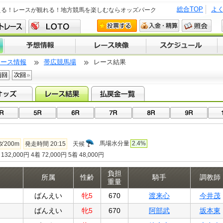
総合TOP
よ
える！レースが観れる！地方競馬を楽しむならオッズパーク
レース情報
帯広競馬場
レース結果
馬場水分量
2.4%
ダ200m
発走時間 20:15
天候
132,000円 4着 72,000円 5着 48,000円
負担
所属
性齢
騎手
調教師
重量
ばんえい
牝5
670
渡来心
今井茂
ばんえい
牝5
670
阿部武
坂本東