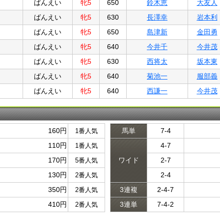
ばんえい
牝5
650
鈴木恵
大友人
ばんえい
牝5
630
長澤幸
岩本利
ばんえい
牝5
650
島津新
金田勇
ばんえい
牝5
640
今井千
今井茂
ばんえい
牝5
630
西将太
坂本東
ばんえい
牝5
640
菊池一
服部義
ばんえい
牝5
640
西謙一
今井茂
160円
馬単
7-4
1番人気
110円
4-7
1番人気
170円
ワイド
2-7
5番人気
130円
2-4
2番人気
350円
3連複
2-4-7
2番人気
410円
3連単
7-4-2
2番人気