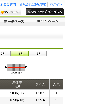
くあるご質問
新規会員登録(無料)
ログイン
馬体重
タイム
人気
(増減)
1036(±0)
1:28.1
1
1050(-10)
1:35.6
3