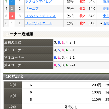
3
4
4
ホクセンマイヒメ
笠松
牝2
54.0
藤
4
2
2
サーニア
笠松
牝2
54.0
高
5
3
3
コンバットチャンス
笠松
牝2
54.0
東
6
1
1
リノプルミエール
笠松
牝2
51.0
▲
若
コーナー通過順
最初の直線
3,
,
,
, 2, 1
5
6
4
第２コーナー
3,
,
,
, 2-1
5
6
4
第３コーナー
,
, 3,
, 2-1
5
6
4
第４コーナー
,
, 3,
, 2=1
6
5
4
1R 払戻金
単勝
6
200円
2
6
100円
1
複勝
5
110円
2
枠連
発売なし