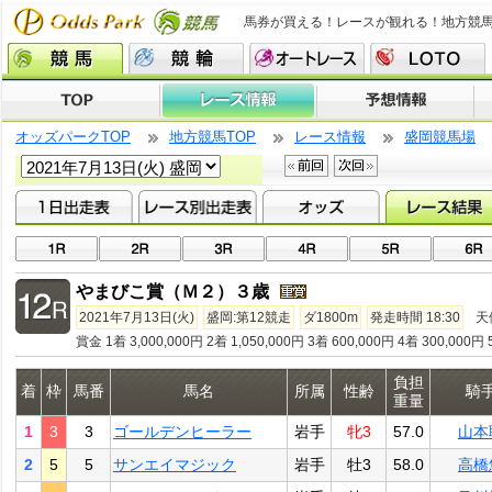
馬券が買える！レースが観れる！地方競
オッズパークTOP
地方競馬TOP
レース情報
盛岡競馬場
やまびこ賞（Ｍ２）３歳
2021年7月13日(火)
盛岡:第12競走
ダ1800m
発走時間 18:30
天
賞金 1着 3,000,000円 2着 1,050,000円 3着 600,000円 4着 300,000円 
負担
着
枠
馬番
馬名
所属
性齢
騎
重量
1
3
3
ゴールデンヒーラー
岩手
牝3
57.0
山本
2
5
5
サンエイマジック
岩手
牡3
58.0
高橋