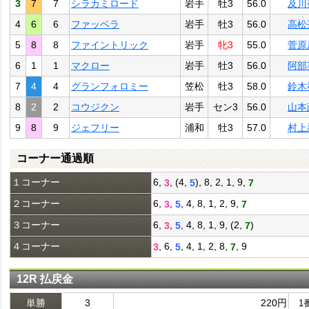
3
7
7
シラカミロード
岩手
牡3
56.0
及川
4
6
6
ファッベラ
岩手
牡3
56.0
高松
5
8
8
ファイントリック
岩手
牝3
55.0
菅原
6
1
1
マクロー
岩手
牡3
56.0
阿部
7
4
4
グランフォロミー
笠松
牡3
58.0
鈴木
8
2
2
コウジクン
岩手
セン3
56.0
山本
9
8
9
ジェフリー
浦和
牡3
57.0
村上
コーナー通過順
１コーナー
6,
, (4,
), 8, 2, 1, 9,
3
5
7
２コーナー
6,
,
, 4, 8, 1, 2, 9,
3
5
7
３コーナー
6,
,
, 4, 8, 1, 9, (2,
)
3
5
7
４コーナー
, 6,
, 4, 1, 2, 8,
, 9
3
5
7
12R 払戻金
単勝
3
220円
1