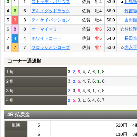
3
1
1
ストラディバリウス
佐賀
牡4
53.0
▲
川島
4
6
6
アキノグッドラック
佐賀
牡4
56.0
竹吉
5
3
3
テイケイパッション
佐賀
牡4
56.0
吉田
6
8
8
オーマイマミー
佐賀
牝6
53.0
☆
村松
7
4
4
ホワイトコート
佐賀
牝5
54.0
長田
8
7
7
フロラシオンローズ
佐賀
牝4
53.0
☆
岩永
コーナー通過順
１角
3,
,
, 4, 7, 6,
, 8
2
5
1
２角
3,
,
, 4, 7, 6,
, 8
2
5
1
３角
, 3,
, 4, 6,
, 7, 8
2
5
1
４角
,
, 3,
, 6, 4, 8, 7
2
5
1
4R 払戻金
単勝
5
520円
4
5
110円
3