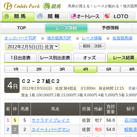
馬券が買える！レースが観れる！地方競
オッズパークTOP
地方競馬TOP
レース情報
佐賀競馬場
Ｃ２－２７組Ｃ２
2012年2月5日(日)
佐賀:第4競走
ダ1300m
発走時間 12:15
天候
賞金 1着 100,000円 2着 23,000円 3着 9,000円 4着 5,000円 5着 3,000
負担
着
枠
馬番
馬名
所属
性齢
騎手
重量
1
5
5
サクラデイブレイク
佐賀
牡7
56.0
石川
2
2
2
スイートバーグマン
佐賀
牝5
54.0
鮫島