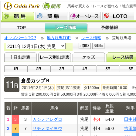
馬券が買える！レースが観れる！地方競
オッズパークTOP
地方競馬TOP
レース情報
荒尾競馬場
倉岳カップＢ
2011年12月1日(木)
荒尾:第11競走
ダ1500m
発走時間 16:30
天
賞金 1着 200,000円 2着 50,000円 3着 20,000円 4着 6,000円 5着 4,00
負担
着
枠
馬番
馬名
所属
性齢
騎手
重量
1
3
3
カシノアレグロ
荒尾
牝4
54.0
田中
2
7
7
サチノタイヨウ
荒尾
牡4
56.0
吉田