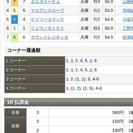
3
7
7
エルボラーチョ
兵庫
牡4
56.0
山崎
4
5
5
マスアンテロープ
兵庫
牝3
53.0
寺地
5
4
4
ケイツースマック
兵庫
牝5
54.0
小谷
6
1
1
リュウノモトナリ
兵庫
牡5
56.0
三野
7
6
6
サウンドレジネッタ
兵庫
牝5
54.0
杉浦
コーナー通過順
１コーナー
1,
,
, 4, 5,
, 6
3
7
2
２コーナー
1,
,
, 4, 5,
, 6
3
7
2
３コーナー
,
, (1,
), 5, 4-6
3
7
2
４コーナー
, (
,
), (1, 5), 4-6
3
2
7
1R 払戻金
単勝
3
340円
1
3
150円
2
複勝
2
140円
1