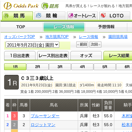
馬券が買える！レースが観れる！地方競
オッズパークTOP
地方競馬TOP
レース情報
園田競馬場
Ｃ３三３歳以上
2011年9月23日(金)
園田:第1競走
ダ1400m
発走時間 11:10
天
賞金 1着 200,000円 2着 36,000円 3着 18,000円 4着 10,000円 5着 6,0
負担
着
枠
馬番
馬名
所属
性齢
騎手
重量
1
3
3
ブルーサンダー
兵庫
牡3
55.0
木村
2
2
2
ロジットマン
兵庫
牡3
55.0
松本