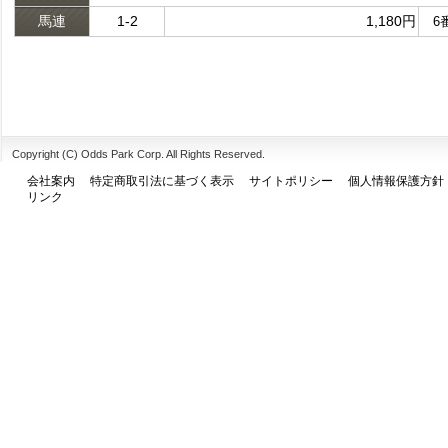
馬連
1-2
1,180円
6
Copyright (C) Odds Park Corp. All Rights Reserved.
会社案内
特定商取引法に基づく表示
サイトポリシー
個人情報保護方針
リンク