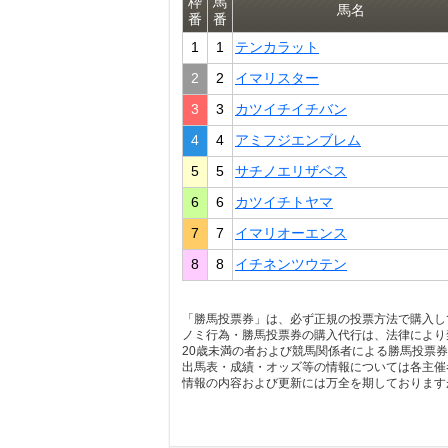
枠
馬
馬名
番
番
1
1
テンカラット
2
2
イマリスター
3
3
カツイチイチバン
4
4
アミフジエンブレム
5
5
サチノエリザベス
6
6
カツイチトヤマ
7
7
イマリオーエンス
8
8
イチネンツウテン
「勝馬投票券」は、必ず正規の投票方法で購入し
ノミ行為・勝馬投票券の購入代行は、法律により
20歳未満の者および競馬関係者による勝馬投票
出馬表・成績・オッズ等の情報については各主催
情報の内容および更新には万全を期しております