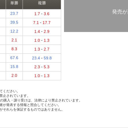
単勝
複勝
発売が
23.7
-
1.7
3.6
39.5
-
7.1
17.7
12.2
-
1.4
2.9
2.1
-
1.0
1.3
8.3
-
1.3
2.7
67.6
-
23.4
59.8
15.8
-
2.3
5.3
2.0
-
1.0
1.3
てください。
禁止されています。
券の購入・譲り受けは、法律により禁止されています。
者が発表する情報と照合してください。
がそれらを保証するものではありません。