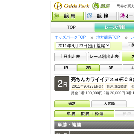
馬券が買
オッズパークTOP
地方競馬TOP
亮ちんカワイイデスヨ杯Ｃ８
2011年9月23日(金)
荒尾:第2競走
ダ
賞金 1着 100,000円 2着 20,000円 3着 1
単勝・複勝