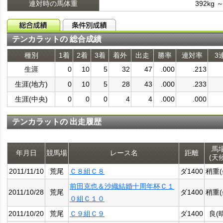
連対時の馬体重
392kg ～
テンカラットの 総合成績
種別
1着
2着
3着
着外
出走
勝率
連対率
3
生涯
0
10
5
32
47
.000
.213
生涯(地方)
0
10
5
28
43
.000
.233
生涯(中央)
0
0
0
4
4
.000
.000
テンカラットの 出走履歴
馬
年月日
競馬場
レース名
距離
(天
2011/11/10
荒尾
Ｃ８組Ｃ８
ダ1400
稍重(
前田克也＆沙織結婚十周年杯Ｃ１
2011/10/28
荒尾
ダ1400
稍重(
０組Ｃ１０
2011/10/20
荒尾
Ｃ９組Ｃ９
ダ1400
良(