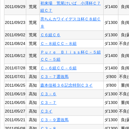
初来場 荒尾けいば 小澤杯Ｃ７
2011/09/29
荒尾
ダ1400
良(
組Ｃ７
亮ちんカワイイデスヨ杯Ｃ８組Ｃ
2011/09/23
荒尾
ダ1300
良(
８
2011/09/02
荒尾
Ｃ６組Ｃ６
ダ1300
良(
2011/08/24
荒尾
Ｃ－８組ＣＣ－８組
ダ1300
不良(
Ｐｕｒｅ Ｂｌｉｓｓ杯Ｃ－５組
2011/08/12
荒尾
ダ1400
良(
ＣＣ－５組
2011/07/28
荒尾
Ｃ－６組ＣＣ－６組
ダ1400
良(
2011/07/01
高知
Ｃ３－７選抜馬
ダ800
不良(
2011/06/25
高知
森本佳裕３６記念特別Ｃ３イ
ダ800
重(
2011/06/19
高知
Ｃ３－６
ダ1300
不良(
2011/06/05
高知
Ｃ３－７
ダ1300
重(
2011/05/27
高知
Ｃ３イ
ダ1300
不良(
2011/05/21
高知
Ｃ３－９選抜馬
ダ1300
良(
2011/05/08
高知
Ｃ３－８
ダ1300
重(