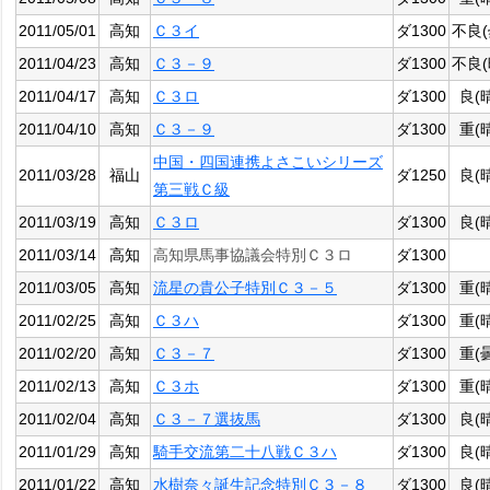
2011/05/01
高知
Ｃ３イ
ダ1300
不良(
2011/04/23
高知
Ｃ３－９
ダ1300
不良(
2011/04/17
高知
Ｃ３ロ
ダ1300
良(
2011/04/10
高知
Ｃ３－９
ダ1300
重(
中国・四国連携よさこいシリーズ
2011/03/28
福山
ダ1250
良(
第三戦Ｃ級
2011/03/19
高知
Ｃ３ロ
ダ1300
良(
2011/03/14
高知
高知県馬事協議会特別Ｃ３ロ
ダ1300
2011/03/05
高知
流星の貴公子特別Ｃ３－５
ダ1300
重(
2011/02/25
高知
Ｃ３ハ
ダ1300
重(
2011/02/20
高知
Ｃ３－７
ダ1300
重(
2011/02/13
高知
Ｃ３ホ
ダ1300
重(
2011/02/04
高知
Ｃ３－７選抜馬
ダ1300
良(
2011/01/29
高知
騎手交流第二十八戦Ｃ３ハ
ダ1300
良(
2011/01/22
高知
水樹奈々誕生記念特別Ｃ３－８
ダ1300
良(