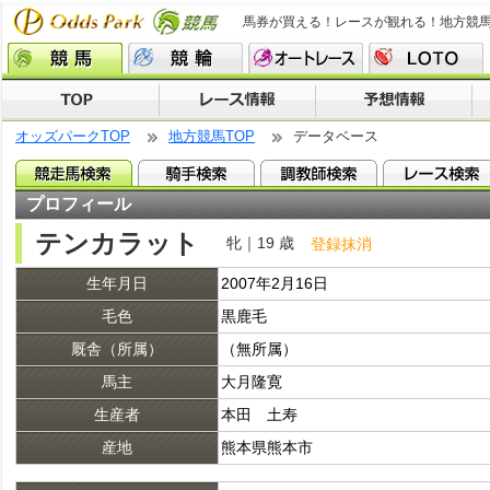
馬券が買える！レースが観れる！地方競
オッズパークTOP
地方競馬TOP
データベース
プロフィール
テンカラット
牝｜19 歳
登録抹消
生年月日
2007年2月16日
毛色
黒鹿毛
厩舎（所属）
（無所属）
馬主
大月隆寛
生産者
本田 土寿
産地
熊本県熊本市