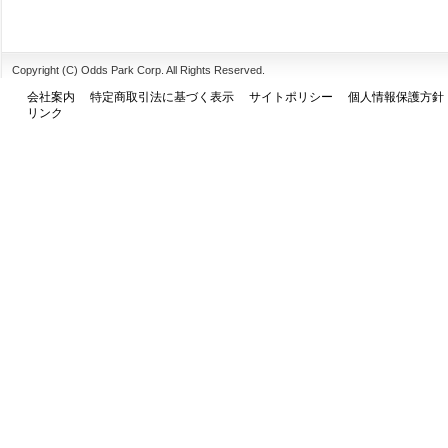
Copyright (C) Odds Park Corp. All Rights Reserved.
会社案内
特定商取引法に基づく表示
サイトポリシー
個人情報保護方針
リンク