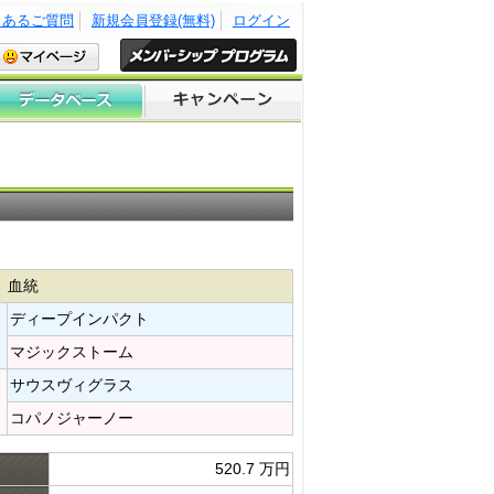
くあるご質問
新規会員登録(無料)
ログイン
血統
ディープインパクト​
マジックストーム​
サウスヴィグラス​
コパノジャーノー​
520.7 万円