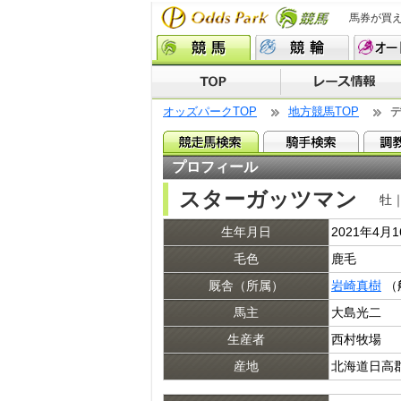
馬券が買
オッズパークTOP
地方競馬TOP
プロフィール
スターガッツマン
牡｜
生年月日
2021年4月
毛色
鹿毛
厩舎（所属）
岩崎真樹
（
馬主
大島光二
生産者
西村牧場
産地
北海道日高