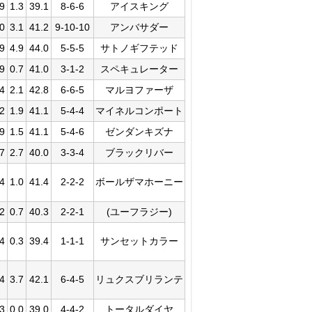
.9
1.3
39.1
8-6-6
アイスキング
.0
3.1
41.2
9-10-10
アンバサダー
.9
4.9
44.0
5-5-5
サトノギフテッド
.9
0.7
41.0
3-1-2
スペキュレーター
.4
2.1
42.8
6-6-5
マルヨファーザ
.2
1.9
41.1
5-4-4
マイネルコンポート
.9
1.5
41.1
5-4-6
ゼンダンキズナ
.7
2.7
40.0
3-3-4
ブラックリバー
.4
1.0
41.4
2-2-2
ボールザマホーニー
.2
0.7
40.3
2-2-1
(ユーフラジー)
.4
0.3
39.4
1-1-1
サンセットカラー
.4
3.7
42.1
6-4-5
リュクスブリランテ
.3
0.0
39.0
4-4-2
トータルダイヤ