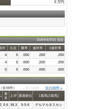
0 万円
2026年8月6日 現在
着外
出走
勝率
連対率
3連対率
4
5
.000
.200
.200
4
5
.000
.200
.200
0
0
.000
.000
.000
件（全39件）
次の30件 »
« 前の30件
着
ム
上3F
通過​順位
1着馬(2着馬)
差
.2
0.6
38.3
5-5-6
デルマカタスカシ