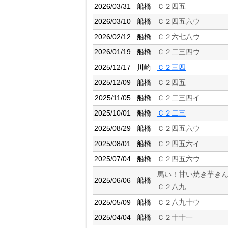
2026/03/31
船橋
Ｃ２四五
2026/03/10
船橋
Ｃ２四五六ウ
2026/02/12
船橋
Ｃ２六七八ウ
2026/01/19
船橋
Ｃ２二三四ウ
2025/12/17
川崎
Ｃ２三四
2025/12/09
船橋
Ｃ２四五
2025/11/05
船橋
Ｃ２二三四イ
2025/10/01
船橋
Ｃ２二三
2025/08/29
船橋
Ｃ２四五六ウ
2025/08/01
船橋
Ｃ２四五六イ
2025/07/04
船橋
Ｃ２四五六ウ
馬い！甘い焼き芋き
2025/06/06
船橋
Ｃ２八九
2025/05/09
船橋
Ｃ２八九十ウ
2025/04/04
船橋
Ｃ２十十一