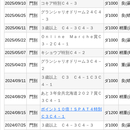
2025/09/10
門別
コキア特別Ｃ４－３
ダ1000
良(曇
グランシャリオドリーム２４Ｃ４
2025/06/25
門別
ダ1000
良(晴
－３
2025/06/11
門別
３歳以上 Ｃ４－３Ｃ４－３
ダ1000
稍重(
Ｏｎｌｉｎｅ Ｍａｒｃｈｅ賞Ｃ
2025/05/22
門別
ダ1000
良(曇
３－２Ｃ４－１
2025/05/07
門別
キショウブ特別Ｃ４－２
ダ1000
稍重(
グランシャリオドリーム３Ｃ４－
2025/04/23
門別
ダ1000
重(曇
２
３歳以上 Ｃ３ Ｃ４－１Ｃ３Ｃ
2024/09/11
門別
ダ1000
良(晴
４－１
あと３年全共北海道２０２７賞Ｃ
2024/08/29
門別
ダ1000
稍重(
３Ｃ４－１
ポイント１０倍！ＳＰＡＴ４特別
2024/08/15
門別
ダ1200
稍重(
Ｃ３Ｃ４－１
2024/07/25
門別
３歳以上 Ｃ４－３Ｃ４－３
ダ1000
良(曇