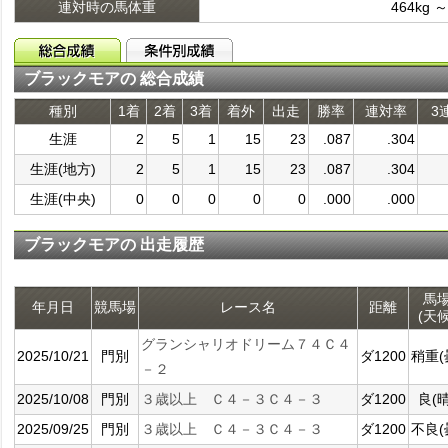
連対時の馬体重
464kg ～
ブラックモアの 総合成績
種別
1着
2着
3着
着外
出走
勝率
連対率
3
生涯
2
5
1
15
23
.087
.304
生涯(地方)
2
5
1
15
23
.087
.304
生涯(中央)
0
0
0
0
0
.000
.000
ブラックモアの 出走履歴
馬
年月日
競馬場
レース名
距離
(天候
グランシャリオドリーム７４Ｃ４
2025/10/21
門別
ダ1200
稍重(
－２
2025/10/08
門別
３歳以上 Ｃ４－３Ｃ４－３
ダ1200
良(晴
2025/09/25
門別
３歳以上 Ｃ４－３Ｃ４－３
ダ1200
不良(