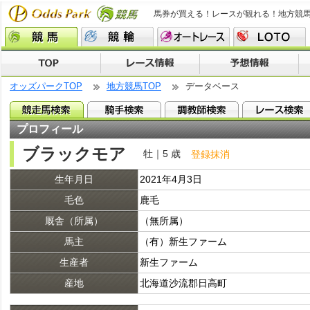
馬券が買える！レースが観れる！地方競
オッズパークTOP
地方競馬TOP
データベース
プロフィール
ブラックモア
牡｜5 歳
登録抹消
生年月日
2021年4月3日
毛色
鹿毛
厩舎（所属）
（無所属）
馬主
（有）新生ファーム
生産者
新生ファーム
産地
北海道沙流郡日高町