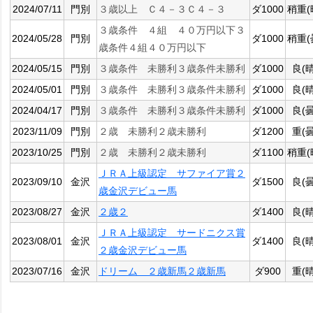
2024/07/11
門別
３歳以上 Ｃ４－３Ｃ４－３
ダ1000
稍重(
３歳条件 ４組 ４０万円以下３
2024/05/28
門別
ダ1000
稍重(
歳条件４組４０万円以下
2024/05/15
門別
３歳条件 未勝利３歳条件未勝利
ダ1000
良(晴
2024/05/01
門別
３歳条件 未勝利３歳条件未勝利
ダ1000
良(晴
2024/04/17
門別
３歳条件 未勝利３歳条件未勝利
ダ1000
良(曇
2023/11/09
門別
２歳 未勝利２歳未勝利
ダ1200
重(曇
2023/10/25
門別
２歳 未勝利２歳未勝利
ダ1100
稍重(
ＪＲＡ上級認定 サファイア賞２
2023/09/10
金沢
ダ1500
良(曇
歳金沢デビュー馬
2023/08/27
金沢
２歳２
ダ1400
良(晴
ＪＲＡ上級認定 サードニクス賞
2023/08/01
金沢
ダ1400
良(晴
２歳金沢デビュー馬
2023/07/16
金沢
ドリーム ２歳新馬２歳新馬
ダ900
重(晴