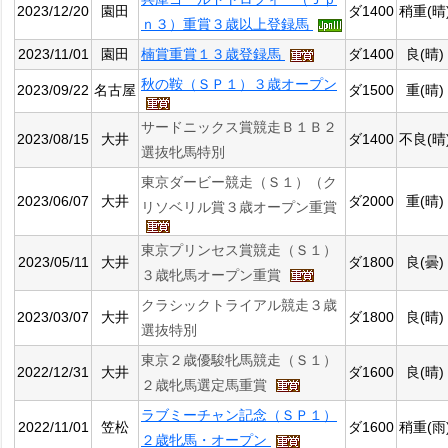
2023/12/20
園田
ダ1400
稍重(晴
ｎ３）重賞３歳以上登録馬
2023/11/01
園田
楠賞重賞１３歳登録馬
ダ1400
良(晴)
秋の鞍（ＳＰ１）３歳オープン
2023/09/22
名古屋
ダ1500
重(晴)
サードニックス賞競走Ｂ１Ｂ２
2023/08/15
大井
ダ1400
不良(晴
選抜牝馬特別
東京ダービー競走（Ｓ１）（ク
2023/06/07
大井
ダ2000
重(晴)
リソベリル賞３歳オープン重賞
東京プリンセス賞競走（Ｓ１）
2023/05/11
大井
ダ1800
良(曇)
３歳牝馬オープン重賞
クラシックトライアル競走３歳
2023/03/07
大井
ダ1800
良(晴)
選抜特別
東京２歳優駿牝馬競走（Ｓ１）
2022/12/31
大井
ダ1600
良(晴)
２歳牝馬選定馬重賞
ラブミーチャン記念（ＳＰ１）
2022/11/01
笠松
ダ1600
稍重(雨
２歳牝馬・オープン