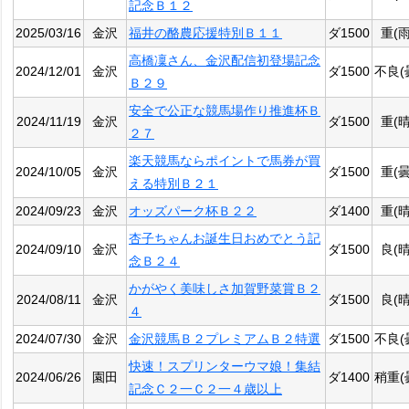
記念Ｂ１２
2025/03/16
金沢
福井の酪農応援特別Ｂ１１
ダ1500
重(雨
高橋凜さん、金沢配信初登場記念
2024/12/01
金沢
ダ1500
不良(
Ｂ２９
安全で公正な競馬場作り推進杯Ｂ
2024/11/19
金沢
ダ1500
重(晴
２７
楽天競馬ならポイントで馬券が買
2024/10/05
金沢
ダ1500
重(曇
える特別Ｂ２１
2024/09/23
金沢
オッズパーク杯Ｂ２２
ダ1400
重(晴
杏子ちゃんお誕生日おめでとう記
2024/09/10
金沢
ダ1500
良(晴
念Ｂ２４
かがやく美味しさ加賀野菜賞Ｂ２
2024/08/11
金沢
ダ1500
良(晴
４
2024/07/30
金沢
金沢競馬Ｂ２プレミアムＢ２特選
ダ1500
不良(
快速！スプリンターウマ娘！集結
2024/06/26
園田
ダ1400
稍重(
記念Ｃ２一Ｃ２一４歳以上