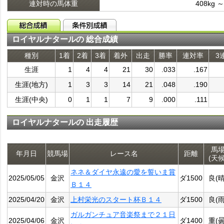
連対時の馬体重
408kg ～
ロイヤルナタールの 総合成績
種別
1着
2着
3着
着外
出走
勝率
連対率
3
生涯
1
4
4
21
30
.033
.167
生涯(地方)
1
3
3
14
21
.048
.190
生涯(中央)
0
1
1
7
9
.000
.111
ロイヤルナタールの 出走履歴
馬
年月日
競馬場
レース名
距離
(天候
ネネ＆ダイヤ永遠の愛を誓いま賞
2025/05/05
金沢
ダ1500
良(晴
Ｂ１４
2025/04/20
金沢
上村栄光のスタート杯Ｂ１４
ダ1500
良(雨
ガルガンチュア音楽祭まで２１日
2025/04/06
金沢
ダ1400
重(曇