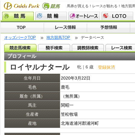
馬券が買える！レースが観れる！地方競
オッズパークTOP
地方競馬TOP
データベース
プロフィール
ロイヤルナタール
牝｜6 歳
登録抹消
生年月日
2020年3月22日
毛色
鹿毛
厩舎（所属）
（無所属）
馬主
関昭一
生産者
笠松牧場
産地
北海道浦河郡浦河町