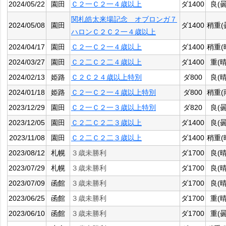
2024/05/22
園田
Ｃ２一Ｃ２一４歳以上
ダ1400
良(曇
関札皓太来場記念 オブロンガ７
2024/05/08
園田
ダ1400
稍重(
ハロンＣ２Ｃ２一４歳以上
2024/04/17
園田
Ｃ２一Ｃ２一４歳以上
ダ1400
稍重(
2024/03/27
園田
Ｃ２二Ｃ２二４歳以上
ダ1400
重(晴
2024/02/13
姫路
Ｃ２Ｃ２４歳以上特別
ダ800
良(晴
2024/01/18
姫路
Ｃ２一Ｃ２一４歳以上特別
ダ800
稍重(
2023/12/29
園田
Ｃ２一Ｃ２一３歳以上特別
ダ820
良(曇
2023/12/05
園田
Ｃ２二Ｃ２二３歳以上
ダ1400
良(曇
2023/11/08
園田
Ｃ２二Ｃ２二３歳以上
ダ1400
稍重(
2023/08/12
札幌
３歳未勝利
ダ1700
良(晴
2023/07/29
札幌
３歳未勝利
ダ1700
良(晴
2023/07/09
函館
３歳未勝利
ダ1700
良(晴
2023/06/25
函館
３歳未勝利
ダ1700
重(晴
2023/06/10
函館
３歳未勝利
ダ1700
重(曇