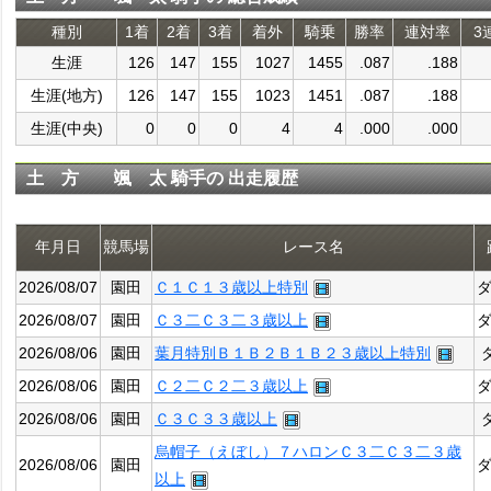
種別
1着
2着
3着
着外
騎乗
勝率
連対率
3
生涯
126
147
155
1027
1455
.087
.188
生涯(地方)
126
147
155
1023
1451
.087
.188
生涯(中央)
0
0
0
4
4
.000
.000
土 方 颯 太 騎手の 出走履歴
年月日
競馬場
レース名
2026/08/07
園田
Ｃ１Ｃ１３歳以上特別
ダ
2026/08/07
園田
Ｃ３二Ｃ３二３歳以上
ダ
2026/08/06
園田
葉月特別Ｂ１Ｂ２Ｂ１Ｂ２３歳以上特別
2026/08/06
園田
Ｃ２二Ｃ２二３歳以上
ダ
2026/08/06
園田
Ｃ３Ｃ３３歳以上
烏帽子（えぼし）７ハロンＣ３二Ｃ３二３歳
2026/08/06
園田
ダ
以上