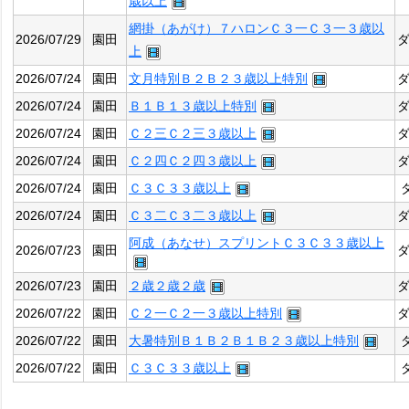
歳以上
網掛（あがけ）７ハロンＣ３一Ｃ３一３歳以
2026/07/29
園田
ダ
上
2026/07/24
園田
文月特別Ｂ２Ｂ２３歳以上特別
ダ
2026/07/24
園田
Ｂ１Ｂ１３歳以上特別
ダ
2026/07/24
園田
Ｃ２三Ｃ２三３歳以上
ダ
2026/07/24
園田
Ｃ２四Ｃ２四３歳以上
ダ
2026/07/24
園田
Ｃ３Ｃ３３歳以上
2026/07/24
園田
Ｃ３二Ｃ３二３歳以上
ダ
阿成（あなせ）スプリントＣ３Ｃ３３歳以上
2026/07/23
園田
ダ
2026/07/23
園田
２歳２歳２歳
ダ
2026/07/22
園田
Ｃ２一Ｃ２一３歳以上特別
ダ
2026/07/22
園田
大暑特別Ｂ１Ｂ２Ｂ１Ｂ２３歳以上特別
2026/07/22
園田
Ｃ３Ｃ３３歳以上