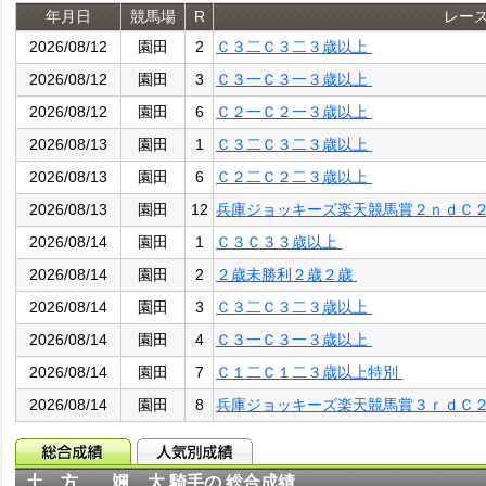
年月日
競馬場
R
レー
2026/08/12
園田
2
Ｃ３二Ｃ３二３歳以上
2026/08/12
園田
3
Ｃ３一Ｃ３一３歳以上
2026/08/12
園田
6
Ｃ２一Ｃ２一３歳以上
2026/08/13
園田
1
Ｃ３二Ｃ３二３歳以上
2026/08/13
園田
6
Ｃ２二Ｃ２二３歳以上
2026/08/13
園田
12
兵庫ジョッキーズ楽天競馬賞２ｎｄＣ
2026/08/14
園田
1
Ｃ３Ｃ３３歳以上
2026/08/14
園田
2
２歳未勝利２歳２歳
2026/08/14
園田
3
Ｃ３二Ｃ３二３歳以上
2026/08/14
園田
4
Ｃ３一Ｃ３一３歳以上
2026/08/14
園田
7
Ｃ１二Ｃ１二３歳以上特別
2026/08/14
園田
8
兵庫ジョッキーズ楽天競馬賞３ｒｄＣ
土 方 颯 太 騎手の 総合成績